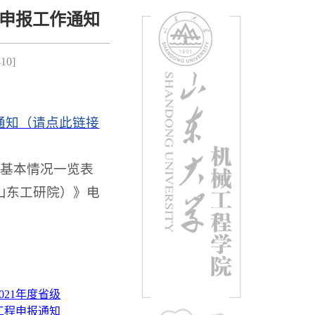
程申报工作通知
410
]
通知（请点此链接
选基本情况一览表
山东工研院）》电
2021年度省级
工程申报通知