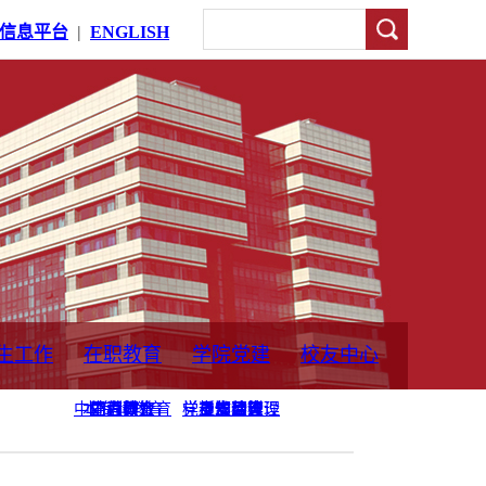
信息平台
|
ENGLISH
生工作
在职教育
学院党建
校友中心
中外合作教育
本专科教育
中心简介
工程博士
同力硕士
培训教育
首页
党员发展管理
样板支部建设
通知公告
工作动态
支部建设
身边榜样