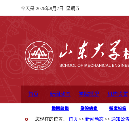
今天是
2026年8月7日 星期五
首页
新闻动态
学院概况
机构设置
通知公告
院所新闻
教学信息
学术动态
学院简报
学院简介
学院领导
办公指南
院长信箱
书记信箱
行政机构
系所设置
研究机构
学术组织
您现在的位置：
首页
>>
新闻动态
>>
通知公