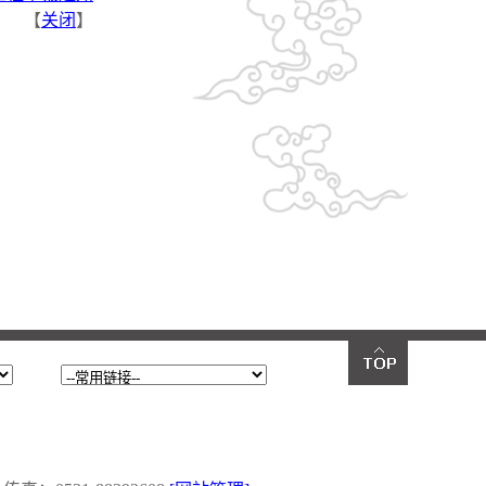
【
关闭
】