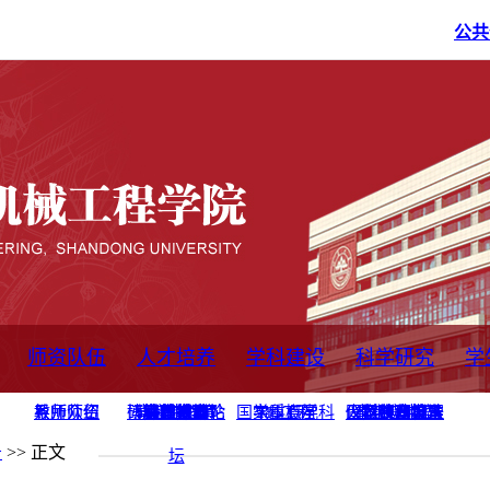
公共
师资队伍
人才培养
学科建设
科学研究
学
系所师资
教师队伍
导师介绍
博士后流动站
研究生学术论
研究生教育
卓越工程师
本科教育
继续教育
实践基地
培养方案
管理规章
实验中心
精品课程
国家重点学科
学科概况
985工程
211工程
大型仪器设备
仪器收费标准
仪器共享办法
固定资产管理
省工程中心
重点实验室
科研领域
科技政策
告
>> 正文
坛