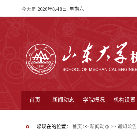
今天是
2026年8月8日 星期六
首页
新闻动态
学院概况
机构设置
通知公告
院所新闻
教学信息
学术动态
学院简报
学院简介
学院领导
办公指南
院长信箱
书记信箱
行政机构
系所设置
研究机构
学术组织
您现在的位置：
首页
>>
新闻动态
>>
通知公告