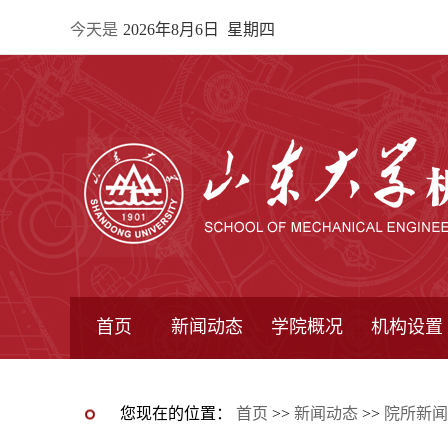
今天是
2026年8月6日 星期四
首页
新闻动态
学院概况
机构设置
通知公告
院所新闻
教学信息
学术动态
学院简报
学院简介
学院领导
办公指南
院长信箱
书记信箱
行政机构
系所设置
研究机构
学术组织
您现在的位置：
首页
>>
新闻动态
>>
院所新闻