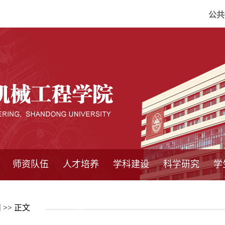
公共
师资队伍
人才培养
学科建设
科学研究
学
系所师资
教师队伍
导师介绍
博士后流动站
研究生学术论
研究生教育
卓越工程师
本科教育
继续教育
实践基地
培养方案
管理规章
实验中心
精品课程
国家重点学科
学科概况
985工程
211工程
大型仪器设备
仪器收费标准
仪器共享办法
固定资产管理
省工程中心
重点实验室
科研领域
科技政策
闻
>> 正文
坛