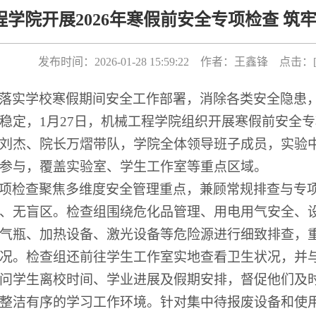
程学院开展2026年寒假前安全专项检查 筑
发布时间：2026-01-28 15:59:22 作者：王鑫锋 点击：
落实学校寒假期间安全工作部署，消除各类安全隐患
稳定，
1
月
27
日，机械工程学院组织开展寒假前安全专
刘杰、院长万熠
带队，
学院
全体领导班子成员
，实验
参与，覆盖实验室、学生工作室等重点区域。
项检查聚焦多维度安全管理重点，兼顾常规排查与专
、无盲区。检查组围绕危化品管理、用电用气安全、
气瓶、加热设备、激光设备等危险源进行细致排查，
况
。
检查组
还前往学生工作室
实地查看卫生状况，
并
问学生离校时间、学业进展及假期安排，督促
他们
及
整洁有序的学习工作环境
。
针对集中待报废设备和使