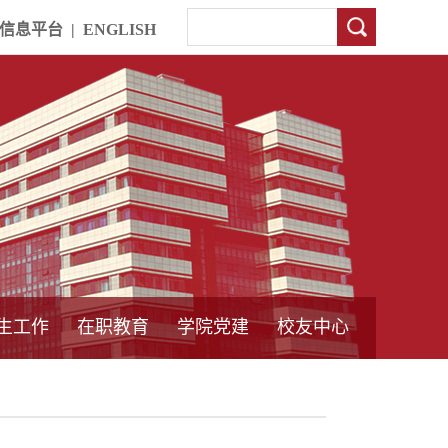
信息平台
|
ENGLISH
生工作
在职教育
学院党建
校友中心
中外合作教育
本专科教育
中心简介
工程博士
同力硕士
培训教育
首页
党员发展管理
样板支部建设
通知公告
工作动态
支部建设
身边榜样