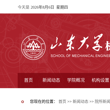
今天是
2026年8月6日 星期四
首页
新闻动态
学院概况
机构设置
通知公告
院所新闻
教学信息
学术动态
学院简报
学院简介
学院领导
办公指南
院长信箱
书记信箱
行政机构
系所设置
研究机构
学术组织
您现在的位置：
首页
>>
新闻动态
>>
院所新