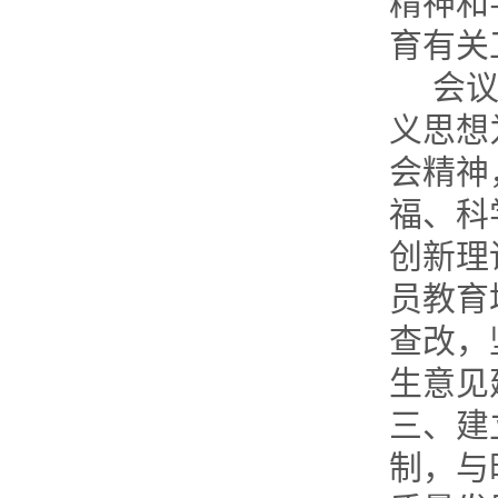
精神和
育有关
会
义思想
会精神
福、科
创新理
员教育
查改，
生意见
三、建
制，与