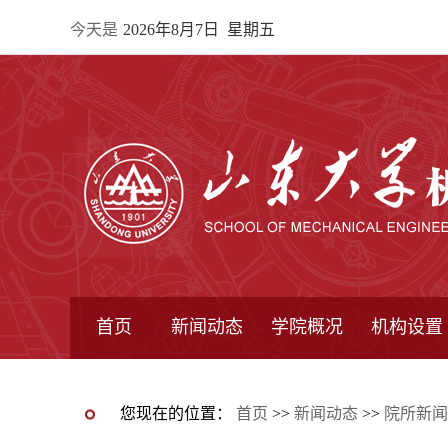
今天是
2026年8月7日 星期五
首页
新闻动态
学院概况
机构设置
通知公告
院所新闻
教学信息
学术动态
学院简报
学院简介
学院领导
办公指南
院长信箱
书记信箱
行政机构
系所设置
研究机构
学术组织
您现在的位置：
首页
>>
新闻动态
>>
院所新闻