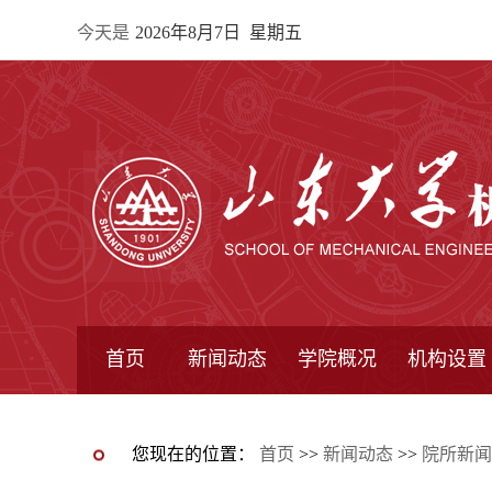
今天是
2026年8月7日 星期五
首页
新闻动态
学院概况
机构设置
通知公告
院所新闻
教学信息
学术动态
学院简报
学院简介
学院领导
办公指南
院长信箱
书记信箱
行政机构
系所设置
研究机构
学术组织
您现在的位置：
首页
>>
新闻动态
>>
院所新闻