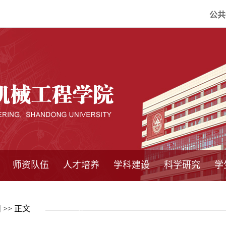
公共
师资队伍
人才培养
学科建设
科学研究
学
系所师资
教师队伍
导师介绍
博士后流动站
研究生学术论
研究生教育
卓越工程师
本科教育
继续教育
实践基地
培养方案
管理规章
实验中心
精品课程
国家重点学科
学科概况
985工程
211工程
大型仪器设备
仪器收费标准
仪器共享办法
固定资产管理
省工程中心
重点实验室
科研领域
科技政策
闻
>> 正文
坛