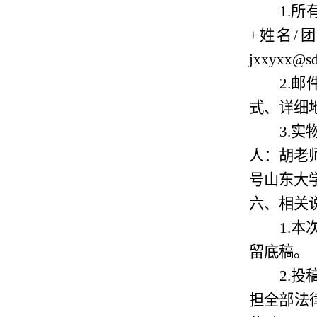
1.
所
+姓名/
jxxyxx@sd
2.
邮
式、详细
3
.
实
人：
胡老
号山东大
六、相关
1.
本
留底稿。
2.
投
担全部法