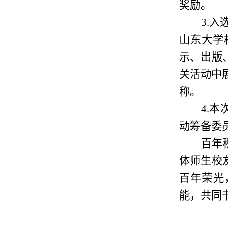
奖励。
3.
入
山东大学
示、出版
关活动中
称。
4.
本
动筹
备委
百年
体师生校
百年荣光
能，共同