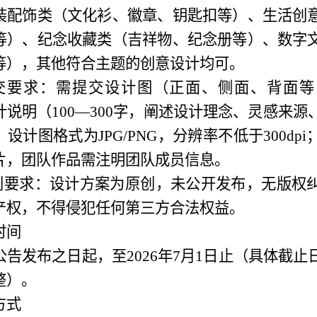
装配饰类（文化衫、徽章、钥匙扣等）、生活创
等）、纪念收藏类（
吉祥物、
纪念册等）、数字
等），其他符合主题的创意设计均可。
交要求：需提交设计图（正面、侧面、背面等
计说明（
100—300字，阐述设计理念、灵感来
设计图格式为JPG/PNG，分辨率不低于300dp
片，团队作品需注明团队成员信息。
创要求：设计方案为原创，未公开发布，无版权
产权，不得侵犯任何第三方合法权益。
时间
公告发布之日起，至
2026
年
7
月
1
日止（具体截止
整）。
方式