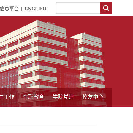
信息平台
|
ENGLISH
生工作
在职教育
学院党建
校友中心
中外合作教育
本专科教育
中心简介
工程博士
同力硕士
培训教育
首页
党员发展管理
样板支部建设
通知公告
工作动态
支部建设
身边榜样