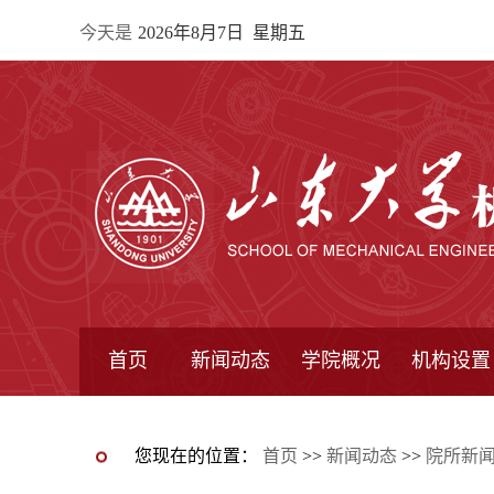
今天是
2026年8月7日 星期五
首页
新闻动态
学院概况
机构设置
通知公告
院所新闻
教学信息
学术动态
学院简报
学院简介
学院领导
办公指南
院长信箱
书记信箱
行政机构
系所设置
研究机构
学术组织
您现在的位置：
首页
>>
新闻动态
>>
院所新