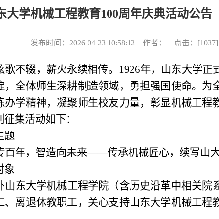
东大学机械工程教育100周年庆典活动公告
发布时间：2026-04-23 10:58:12 作者： 点击：[
1037
]
弦歌不辍，薪火永续相传。1926年
，
山东大学
正
淀，
全体师生
深耕制造领域，勇担强国使命。为
练办学精神，凝聚师生校友力量，彰显机械工程
列征集活动如下：
主题
传百年，智造向未来——传承机械匠心，续写山
对象
外山东大学机械工程学院（含历史沿革中相关院
工、离退休教职工，关心支持山东大学机械工程