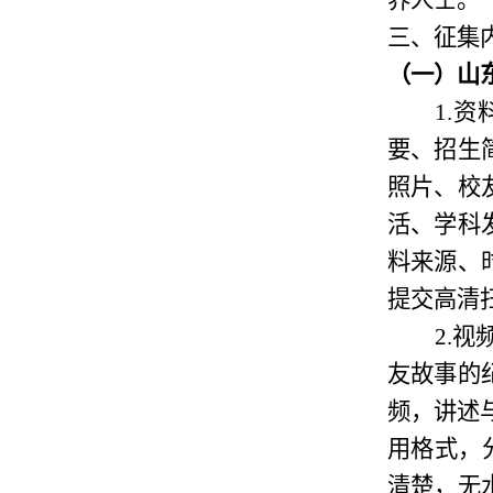
界人士。
三、征集
（
一
）
山
1.
资
要、招生
照片、校
活、学科
料来源、
提交高清
2.
视
友故事的
频，讲述
用格式，分
清楚，无