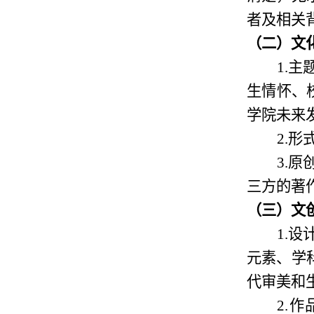
者及相关
（
二
）
文
1.
主
生情怀、
学院未来
2.
形
3.
原
三方的著
（
三
）文
1.
设
元素
、
学
代审美和
2.
作