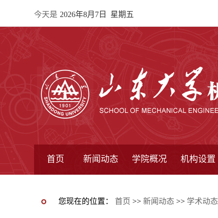
今天是
2026年8月7日 星期五
首页
新闻动态
学院概况
机构设置
通知公告
院所新闻
教学信息
学术动态
学院简报
学院简介
学院领导
办公指南
院长信箱
书记信箱
行政机构
系所设置
研究机构
学术组织
您现在的位置：
首页
>>
新闻动态
>>
学术动态