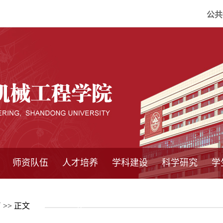
公共
师资队伍
人才培养
学科建设
科学研究
学
系所师资
教师队伍
导师介绍
博士后流动站
研究生学术论
研究生教育
卓越工程师
本科教育
继续教育
实践基地
培养方案
管理规章
实验中心
精品课程
国家重点学科
学科概况
985工程
211工程
大型仪器设备
仪器收费标准
仪器共享办法
固定资产管理
省工程中心
重点实验室
科研领域
科技政策
育
>> 正文
坛