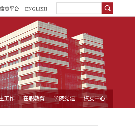
信息平台
|
ENGLISH
生工作
在职教育
学院党建
校友中心
中外合作教育
本专科教育
中心简介
工程博士
同力硕士
培训教育
首页
党员发展管理
样板支部建设
通知公告
工作动态
支部建设
身边榜样