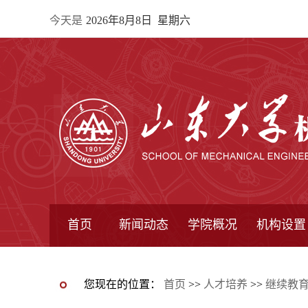
今天是
2026年8月8日 星期六
首页
新闻动态
学院概况
机构设置
通知公告
院所新闻
教学信息
学术动态
学院简报
学院简介
学院领导
办公指南
院长信箱
书记信箱
行政机构
系所设置
研究机构
学术组织
您现在的位置：
首页
>>
人才培养
>>
继续教