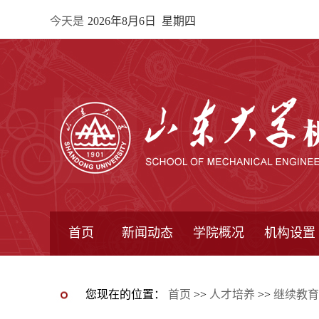
今天是
2026年8月6日 星期四
首页
新闻动态
学院概况
机构设置
通知公告
院所新闻
教学信息
学术动态
学院简报
学院简介
学院领导
办公指南
院长信箱
书记信箱
行政机构
系所设置
研究机构
学术组织
您现在的位置：
首页
>>
人才培养
>>
继续教育