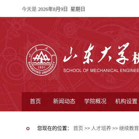
今天是
2026年8月9日 星期日
首页
新闻动态
学院概况
机构设置
通知公告
院所新闻
教学信息
学术动态
学院简报
学院简介
学院领导
办公指南
院长信箱
书记信箱
行政机构
系所设置
研究机构
学术组织
您现在的位置：
首页
>>
人才培养
>>
继续教育