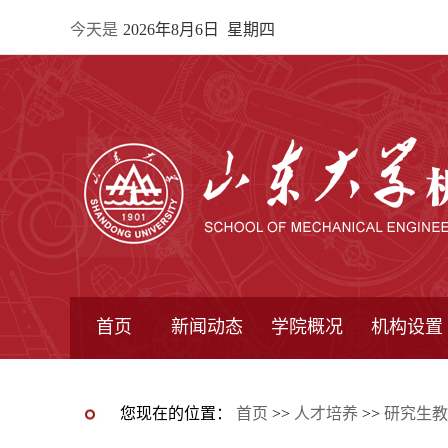
今天是
2026年8月6日 星期四
首页
新闻动态
学院概况
机构设置
通知公告
院所新闻
教学信息
学术动态
学院简报
学院简介
学院领导
办公指南
院长信箱
书记信箱
行政机构
系所设置
研究机构
学术组织
您现在的位置：
首页
>>
人才培养
>>
研究生教