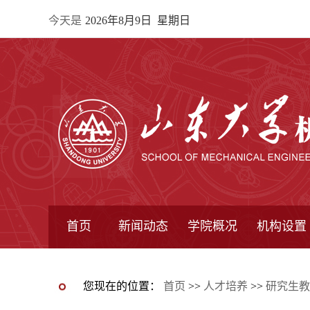
今天是
2026年8月9日 星期日
首页
新闻动态
学院概况
机构设置
通知公告
院所新闻
教学信息
学术动态
学院简报
学院简介
学院领导
办公指南
院长信箱
书记信箱
行政机构
系所设置
研究机构
学术组织
您现在的位置：
首页
>>
人才培养
>>
研究生教