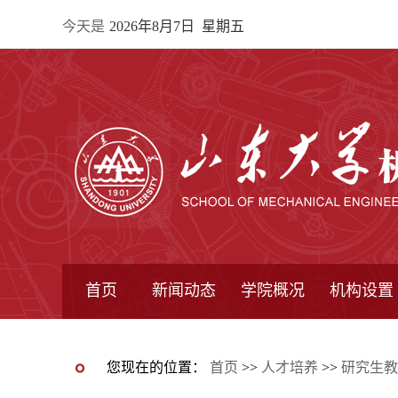
今天是
2026年8月7日 星期五
首页
新闻动态
学院概况
机构设置
通知公告
院所新闻
教学信息
学术动态
学院简报
学院简介
学院领导
办公指南
院长信箱
书记信箱
行政机构
系所设置
研究机构
学术组织
您现在的位置：
首页
>>
人才培养
>>
研究生教