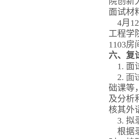
院创新
面试材
4
月
12
工程学
1103
房
六、复
1.
面
2.
面
础课等
及分析
核其外
3.
拟
根据