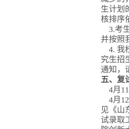
生计划
核排序
3.
考
并按照
4.
我
究生招
通知，
五、复
4
月
1
4
月
12
见《山
试录取