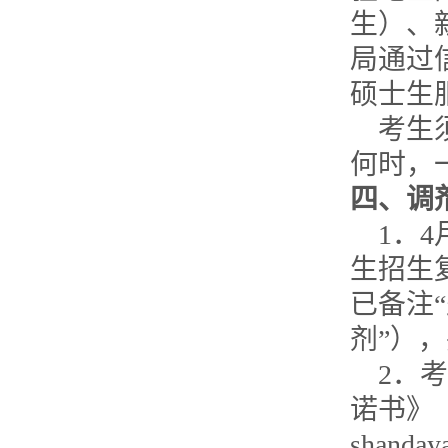
生）、
局通过
硕士生
考生
何时，
四、调
1
．
4
生招生
已备注
剂”）
2
．考
诺书》
shanday