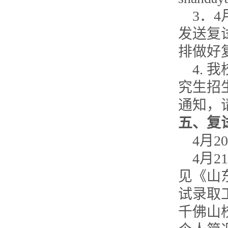
3
．
4
发送复
排做好
4.
我
究生招
通知，
五、复
4
月
20
4
月
21
见《山
试录取
千佛山