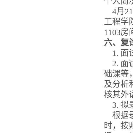
个人简
4
月
21
工程学
1103
房
六、复
1.
面
2.
面
础课等
及分析
核其外
3.
拟
根据
时，按