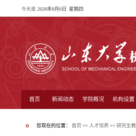
今天是
2026年8月6日 星期四
首页
新闻动态
学院概况
机构设置
通知公告
院所新闻
教学信息
学术动态
学院简报
学院简介
学院领导
办公指南
院长信箱
书记信箱
行政机构
系所设置
研究机构
学术组织
您现在的位置：
首页
>>
人才培养
>>
研究生教