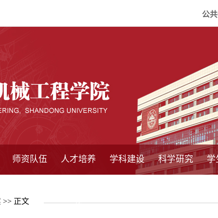
公共
师资队伍
人才培养
学科建设
科学研究
学
系所师资
教师队伍
导师介绍
博士后流动站
研究生学术论
研究生教育
卓越工程师
本科教育
继续教育
实践基地
培养方案
管理规章
实验中心
精品课程
国家重点学科
学科概况
985工程
211工程
大型仪器设备
仪器收费标准
仪器共享办法
固定资产管理
省工程中心
重点实验室
科研领域
科技政策
案
>> 正文
坛