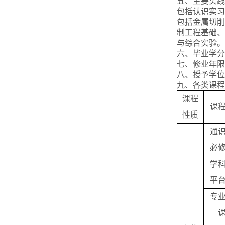
五、主要实践
包括认识实习
包括金属切削
制工程基础、
与综合实验。
六、毕业学分
七、修业年限：
八、授予学位
九、各类课程
课程
课
性质
通
必
学
平
专