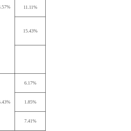
4.57%
11.11%
15.43%
6.17%
5.43%
1.85%
7.41%