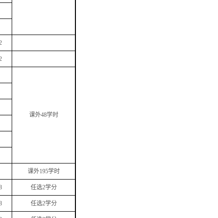
2
2
课外
48
学时
课外
195
学时
8
任选
2
学分
8
任选
2
学分