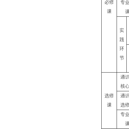
必修
专
课
实
践
环
节
通
核
选修
通
课
选
专