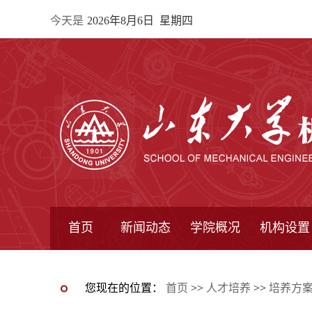
今天是
2026年8月6日 星期四
首页
新闻动态
学院概况
机构设置
通知公告
院所新闻
教学信息
学术动态
学院简报
学院简介
学院领导
办公指南
院长信箱
书记信箱
行政机构
系所设置
研究机构
学术组织
您现在的位置：
首页
>>
人才培养
>>
培养方