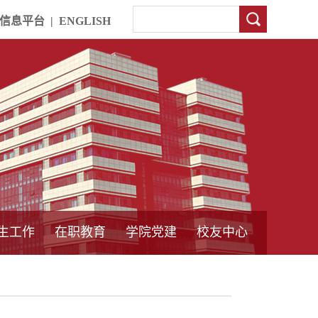
信息平台
|
ENGLISH
生工作
在职教育
学院党建
校友中心
中外合作教育
本专科教育
中心简介
工程博士
同力硕士
培训教育
首页
党员发展管理
样板支部建设
通知公告
工作动态
支部建设
身边榜样