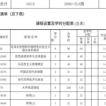
合计
162.0
2606+35.0
周
清单（见下表）
课程设置及学时分配表
[
总表
]
总学时
学
总
分配
开
课组号
课
程
名
称
分
学
授
实
上
数
时
课
验
机
毛泽东思想和中国特色社会主义
60
6
96
64
1-
理论体系概论
10380
思想道德修养与法律基础
3
48
48
1-
10350
马克思主义原理概论
3
48
48
1-
10370
中国近现代史纲要
2
32
32
1-
10390
当代世界经济与政治
2
32
32
1-
70
大学英语课组
8
240
128
1-
10630
体育
(1)
1
32
32
1
10640
体育
(2)
1
32
32
2