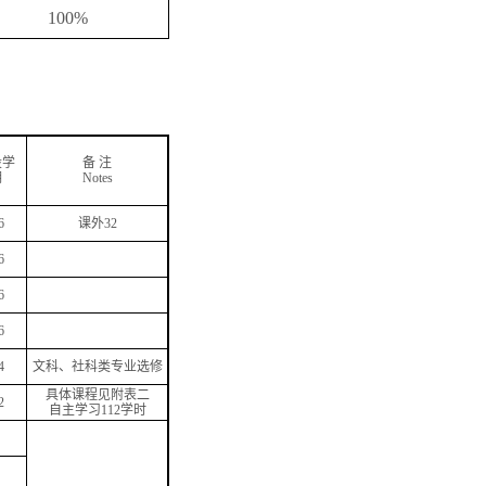
100%
设学
备
注
期
Notes
6
课外
32
6
6
6
4
文科、社科类专业选修
具体课程见附表二
2
自主学习
112
学时