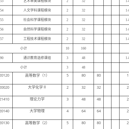
53
艺术审美课程模块
2
32
1-
54
人文学科课程模块
2
32
1-
55
社会科学课程模块
2
32
1-
56
自然科学课程模块
2
32
1-
57
工程技术课程模块
2
32
1-
小计
10
160
90
通识教育选修课组
3
48
1-
小计
3
48
20120
1
5
80
80
1
高等数学（
）
20020
2
32
32
2
大学化学
Ⅱ
21410
3
48
48
2
理论力学
20140
4
64
64
2
大学物理
20130
2
5
80
80
2
高等数学（
）