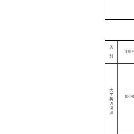
类
课组
别
大
学
00070
英
语
课
组