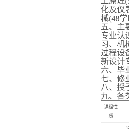
工原理(
化及仪表
械(48
五、主
专业认
习、机
过程设
新设计
六、毕业
七、修业
八、授
九、各
课程性
质