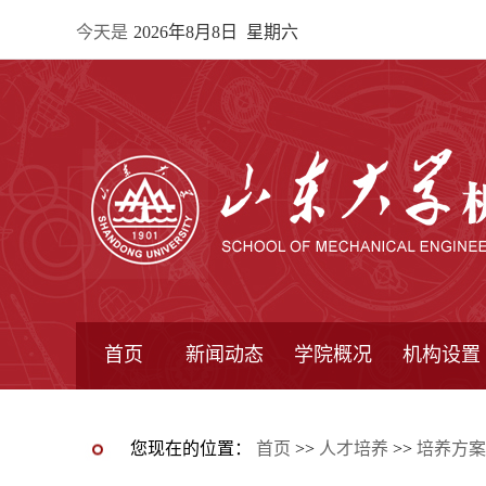
今天是
2026年8月8日 星期六
首页
新闻动态
学院概况
机构设置
通知公告
院所新闻
教学信息
学术动态
学院简报
学院简介
学院领导
办公指南
院长信箱
书记信箱
行政机构
系所设置
研究机构
学术组织
您现在的位置：
首页
>>
人才培养
>>
培养方案