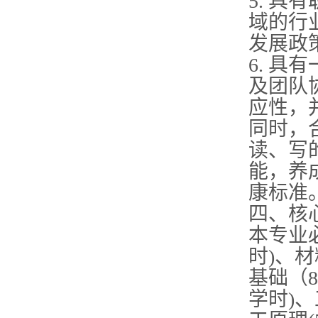
5. 
域的行
发展政
6. 
及团队
应性，
同时，
读、写
能，养
康标准
四、核
本专业必
时)、材
基础（8
学时)、