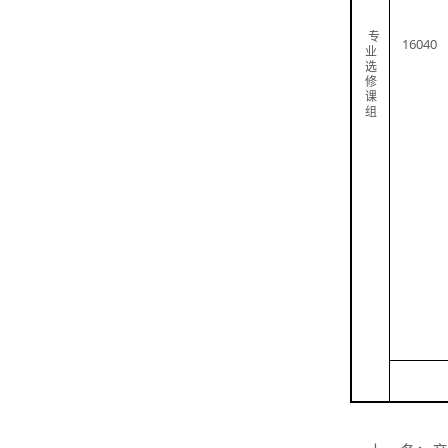
专
16040
业
选
修
课
组