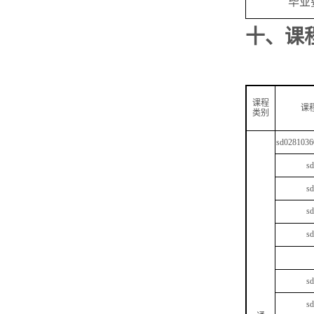
毕业
十、
课
课程
课
类别
sd0281036
s
s
s
s
s
s