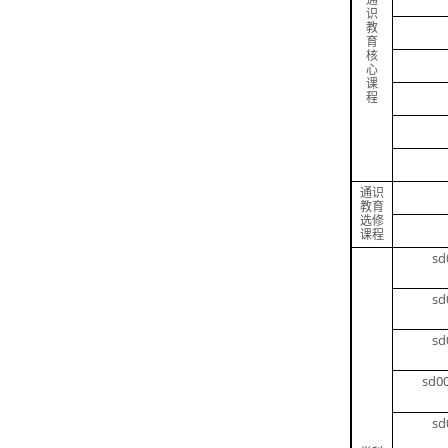
通
识
教
育
核
心
课
程
通识
教育
选修
课程
sd
sd
sd
sd00
sd