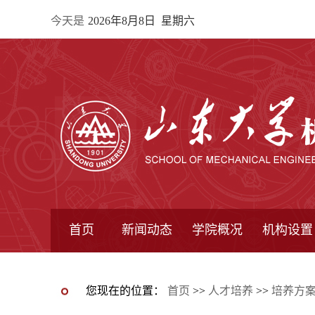
今天是
2026年8月8日 星期六
首页
新闻动态
学院概况
机构设置
通知公告
院所新闻
教学信息
学术动态
学院简报
学院简介
学院领导
办公指南
院长信箱
书记信箱
行政机构
系所设置
研究机构
学术组织
您现在的位置：
首页
>>
人才培养
>>
培养方