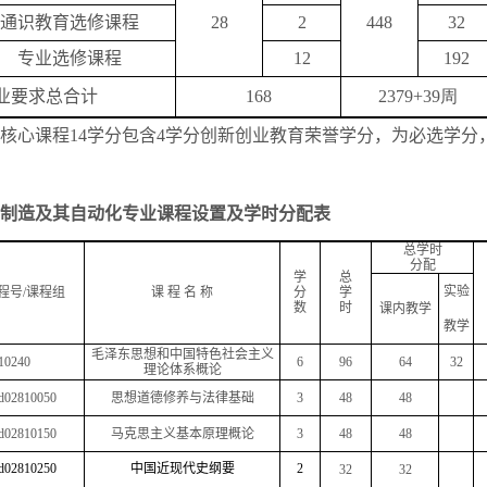
通识教育选修课程
28
2
448
32
专业选修课程
12
192
业要求总合计
168
2379+39周
核心课程
14
学分包含
4
学分创新创业教育荣誉学分，为必选学分
制造及其自动化专业课程设置及学时分配表
总学时
分配
学
总
实验
程号
/
课程组
课
程
名
称
分
学
数
时
课内教学
教学
毛泽东思想和中国特色社会主义
10240
6
96
64
32
理论体系概论
d02810050
思想道德修养与法律基础
3
48
48
d02810150
马克思主义基本原理概论
3
48
48
d02810250
中国近现代史纲要
2
32
32