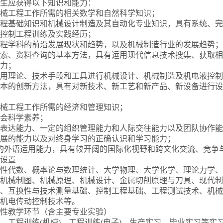
生应获得以下知识和能力：
事机械工程工作所需的相关数学和自然科学知识；
械工程基础知识和机械设计制造及其自动化专业知识，具有系统、
控制工程训练及实践经历；
械工程学科的前沿发展现状和趋势，以及机械制造行业的发展趋势；
献检索、资料查询的基本方法，具有运用现代信息技术搜集、获取
力；
合运用理论、技术手段和工具进行机械设计、机械制造及机电液控
本的创新方法，具有对新技术、新工艺和新产品、新设备进行设
事机械工程工作所需的经济和管理知识；
社会科学素养；
强的表达能力、一定的组织管理能力和人际交往能力以及团队协作
应发展的能力以及对终身学习的正确认识和学习能力；
较强的外语运用能力，具有较开阔的国际化视野和跨文化交流、竞争
设置
性代数、概率论与数理统计、大学物理、大学化学、理论力学、
机械制图、机械原理、机械设计、金属切削原理与刀具、现代制
、互换性与技术测量基础、控制工程基础、工程测试技术、机械
机电传动控制技术等。
性教学环节（含主要专业实验）
、工程训练(机械)、工程训练(电子)、生产实习、毕业实习等实