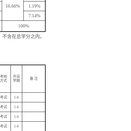
16.66%
1.19%
7.14%
100%
，不含在总学分之内。
考核
开设
备
注
方式
学期
考试
1-6
考试
1-6
考试
1-6
考试
1-6