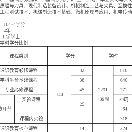
原理与刀具、现代制造装备设计、机械制造工艺与夹具、互换性
工程测试技术、机械制造技术基础、微机原理与应用、机电传动
164+4学分
 4年
 工学学士
学时学分比例
课程类别
学分
学时
通识教育必修课程
32
816
学科平台基础课程
38
640
专业必修课程
45
2291
771
140
+39周
实验课程
39
周
25
践环节
+64
课程内实验
318
通识教育核心课程
14
224