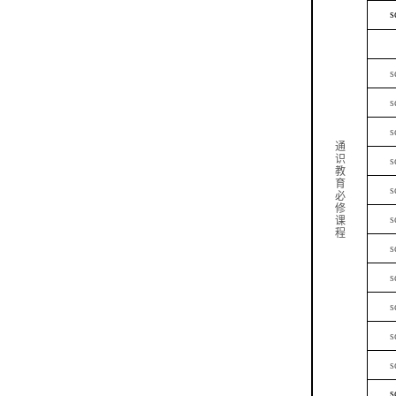
s
s
s
s
通
识
s
教
育
s
必
修
s
课
程
s
s
s
s
s
s