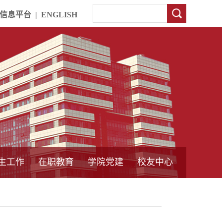
信息平台
|
ENGLISH
生工作
在职教育
学院党建
校友中心
中外合作教育
本专科教育
中心简介
工程博士
同力硕士
培训教育
首页
党员发展管理
样板支部建设
通知公告
工作动态
支部建设
身边榜样