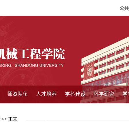
公共
师资队伍
人才培养
学科建设
科学研究
学
系所师资
教师队伍
导师介绍
博士后流动站
研究生学术论
研究生教育
卓越工程师
本科教育
继续教育
实践基地
培养方案
管理规章
实验中心
精品课程
国家重点学科
学科概况
985工程
211工程
大型仪器设备
仪器收费标准
仪器共享办法
固定资产管理
省工程中心
重点实验室
科研领域
科技政策
案
>> 正文
坛