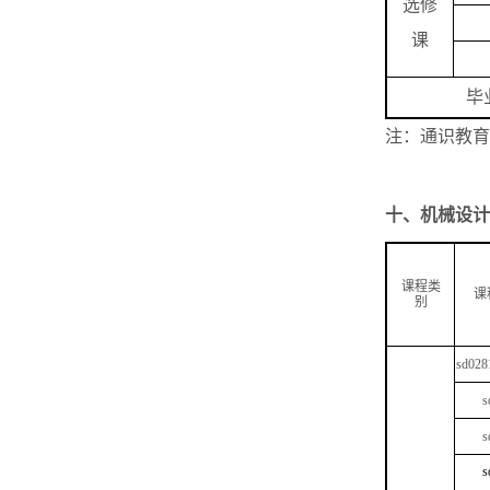
选修
课
毕
注：通识教育
十、
机械设计
课程类
课
别
sd028
s
s
s