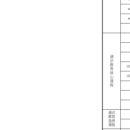
s
s
通
识
教
00
育
核
00
心
课
程
通识
教育
选修
课程