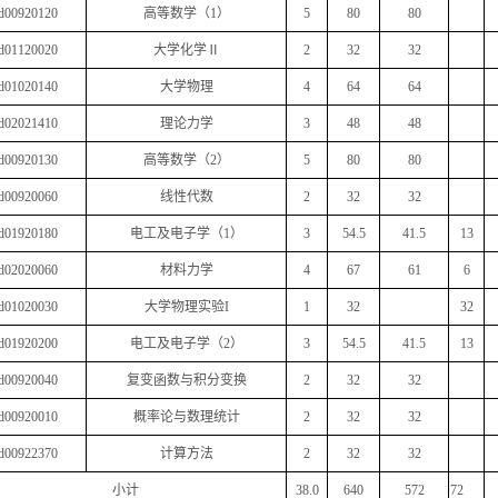
d00920120
高等数学（
1
）
5
80
80
d01120020
大学化学Ⅱ
2
32
32
d01020140
大学物理
4
64
64
d02021410
理论力学
3
48
48
d00920130
高等数学（
2
）
5
80
80
d00920060
线性代数
2
32
32
d01920180
电工及电子学（
1
）
3
54.5
41.5
13
d02020060
材料力学
4
67
61
6
d01020030
大学物理实验
I
1
32
32
d01920200
电工及电子学（
2
）
3
54.5
41.5
13
d00920040
复变函数与积分变换
2
32
32
d00920010
概率论与数理统计
2
32
32
d00922370
计算方法
2
32
32
小计
38.0
640
572
72