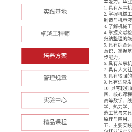
本能力。毕业
1. 具有从
实践基地
2. 掌握机
制造与机电液
3. 了解机
4. 掌握文
卓越工程师
归纳整理的能
5. 具有综
意识，掌握基
培养方案
步能力；
6. 具有从
7. 具有人文
8. 具有较
管理规章
9. 具有适
10. 具有
四、核心课程
实验中心
高等数学、线
学、热力学、
造工艺与夹具
原理与应用、
精品课程
五、主要实践
包括认识实习