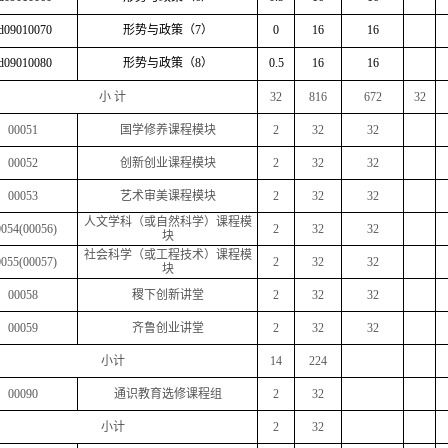
d09010070
形势与政策（
7
）
0
16
16
d09010080
形势与政策（
8
）
0.5
16
16
小
计
32
816
672
32
00051
国学修养课程模块
2
32
32
00052
创新创业课程模块
2
32
32
00053
艺术审美课程模块
2
32
32
人文学科（或自然科学）课程模
054(00056)
2
32
32
块
社会科学（或工程技术）课程模
055(00057)
2
32
32
块
00058
稷下创新讲堂
2
32
32
00059
齐鲁创业讲堂
2
32
32
小计
14
224
00090
通识教育选修课程组
2
32
小计
2
32