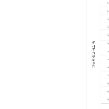
s
s
s
s
s
学
s
科
平
s
台
基
s
础
课
程
s
s
s
s
s