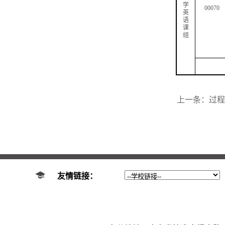
学
00070
英
语
课
组
上一条：
过程
友情链接：