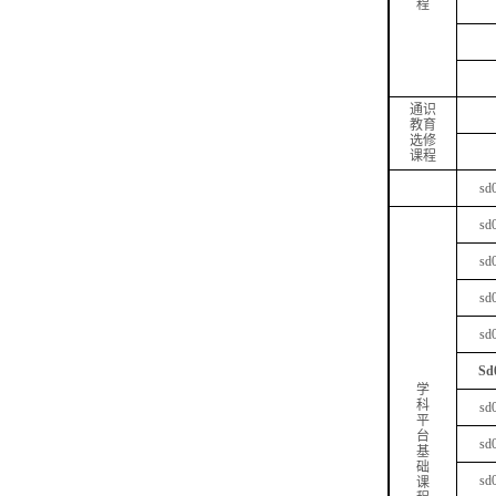
程
通识
教育
选修
课程
sd
sd
sd
sd
sd
Sd
学
科
sd
平
台
sd
基
础
sd
课