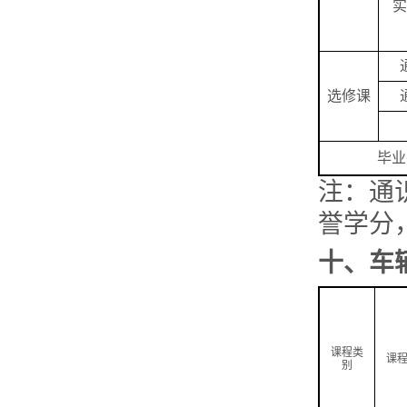
实
选修课
毕业
注：通
誉学分
十、
车
课程类
课
别