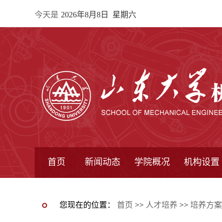
今天是
2026年8月8日 星期六
首页
新闻动态
学院概况
机构设置
通知公告
院所新闻
教学信息
学术动态
学院简报
学院简介
学院领导
办公指南
院长信箱
书记信箱
行政机构
系所设置
研究机构
学术组织
您现在的位置：
首页
>>
人才培养
>>
培养方案