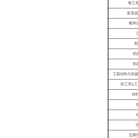
电工
复变函
概率
新
机
机
工程材料与机
热工学
I(
工
材
互换