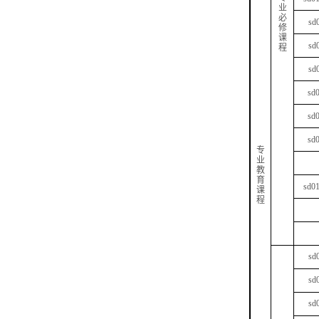
业
必
sd
修
课
sd
程
sd
sd
sd
sd
专
业
教
育
sd0
课
程
sd
sd
sd