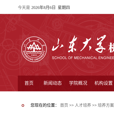
今天是
2026年8月6日 星期四
首页
新闻动态
学院概况
机构设置
通知公告
院所新闻
教学信息
学术动态
学院简报
学院简介
学院领导
办公指南
院长信箱
书记信箱
行政机构
系所设置
研究机构
学术组织
您现在的位置：
首页
>>
人才培养
>>
培养方案