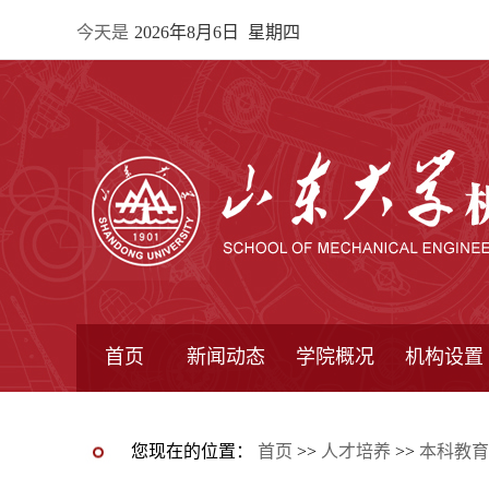
今天是
2026年8月6日 星期四
首页
新闻动态
学院概况
机构设置
通知公告
院所新闻
教学信息
学术动态
学院简报
学院简介
学院领导
办公指南
院长信箱
书记信箱
行政机构
系所设置
研究机构
学术组织
您现在的位置：
首页
>>
人才培养
>>
本科教育