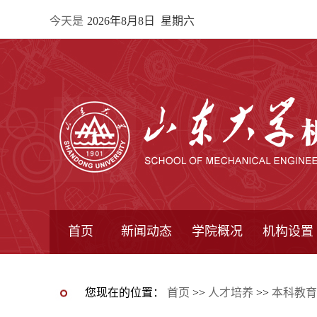
今天是
2026年8月8日 星期六
首页
新闻动态
学院概况
机构设置
通知公告
院所新闻
教学信息
学术动态
学院简报
学院简介
学院领导
办公指南
院长信箱
书记信箱
行政机构
系所设置
研究机构
学术组织
您现在的位置：
首页
>>
人才培养
>>
本科教育