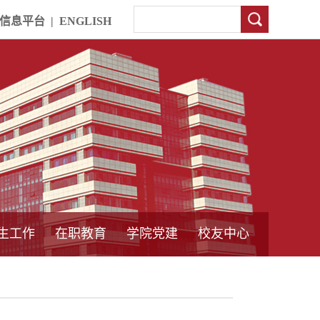
信息平台
|
ENGLISH
生工作
在职教育
学院党建
校友中心
中外合作教育
本专科教育
中心简介
工程博士
同力硕士
培训教育
首页
党员发展管理
样板支部建设
通知公告
工作动态
支部建设
身边榜样