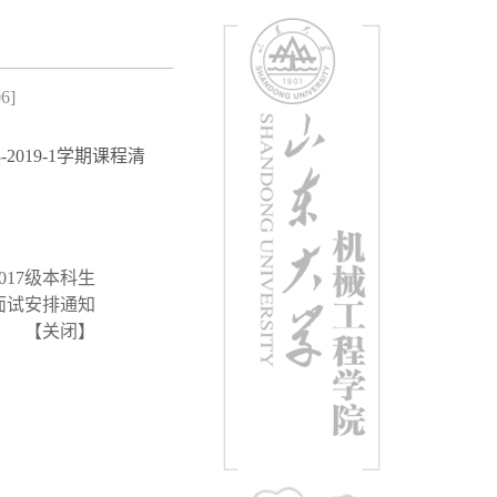
06
]
2019-1学期课程清
017级本科生
面试安排通知
【
关闭
】