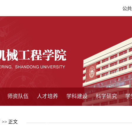
公共
师资队伍
人才培养
学科建设
科学研究
学
系所师资
教师队伍
导师介绍
博士后流动站
研究生学术论
研究生教育
卓越工程师
本科教育
继续教育
实践基地
培养方案
管理规章
实验中心
精品课程
国家重点学科
学科概况
985工程
211工程
大型仪器设备
仪器收费标准
仪器共享办法
固定资产管理
省工程中心
重点实验室
科研领域
科技政策
育
>> 正文
坛