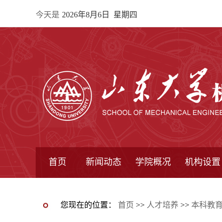
今天是
2026年8月6日 星期四
首页
新闻动态
学院概况
机构设置
通知公告
院所新闻
教学信息
学术动态
学院简报
学院简介
学院领导
办公指南
院长信箱
书记信箱
行政机构
系所设置
研究机构
学术组织
您现在的位置：
首页
>>
人才培养
>>
本科教