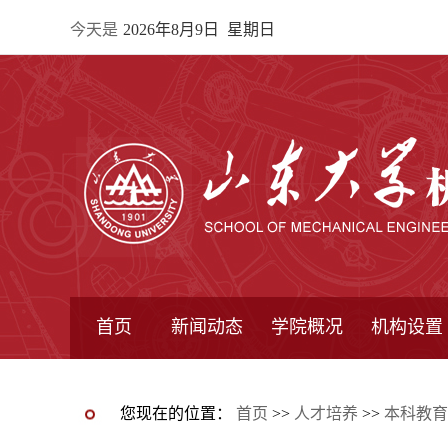
今天是
2026年8月9日 星期日
首页
新闻动态
学院概况
机构设置
通知公告
院所新闻
教学信息
学术动态
学院简报
学院简介
学院领导
办公指南
院长信箱
书记信箱
行政机构
系所设置
研究机构
学术组织
您现在的位置：
首页
>>
人才培养
>>
本科教育