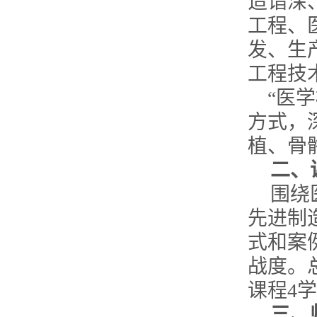
造诣深
工程、
发、生
工程技
“医
方式，
植、骨
二、
围绕
先进制
式和案
战度。
课程
4
学
三、