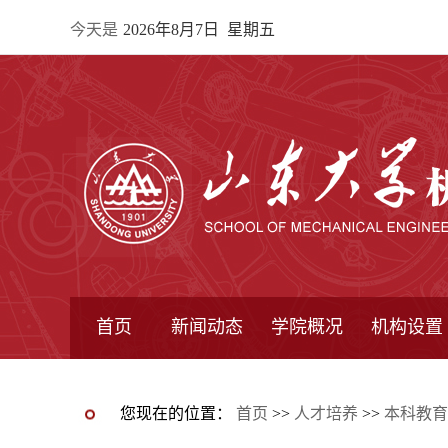
今天是
2026年8月7日 星期五
首页
新闻动态
学院概况
机构设置
通知公告
院所新闻
教学信息
学术动态
学院简报
学院简介
学院领导
办公指南
院长信箱
书记信箱
行政机构
系所设置
研究机构
学术组织
您现在的位置：
首页
>>
人才培养
>>
本科教育