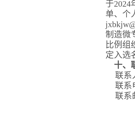
于
2024
单、个
jxbkjw@
制造
微
比例组
定入选
十、
联系
联系
联系