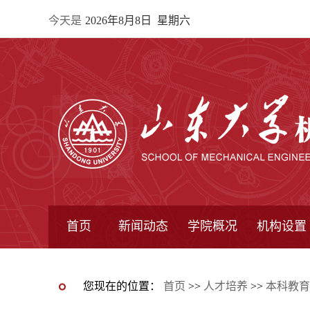
今天是
2026年8月8日 星期六
首页
新闻动态
学院概况
机构设置
通知公告
院所新闻
教学信息
学术动态
学院简报
学院简介
学院领导
办公指南
院长信箱
书记信箱
行政机构
系所设置
研究机构
学术组织
您现在的位置：
首页
>>
人才培养
>>
本科教育