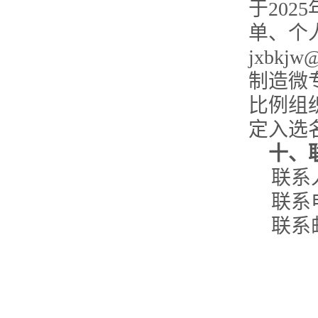
于
2025
单、个
jxbkjw@
制造
微
比例组
定入选
十、
联系
联系
联系