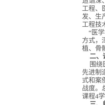
造诣深
工程、
发、生
工程技
“医
方式，
植、骨
二、
围绕
先进制
式和案
战度。
课程
4
学
三、