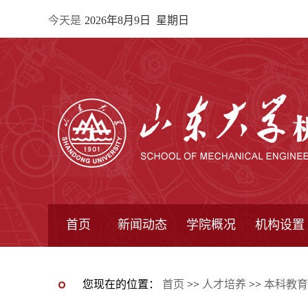
今天是
2026年8月9日 星期日
首页
新闻动态
学院概况
机构设置
通知公告
院所新闻
教学信息
学术动态
学院简报
学院简介
学院领导
办公指南
院长信箱
书记信箱
行政机构
系所设置
研究机构
学术组织
您现在的位置：
首页
>>
人才培养
>>
本科教育