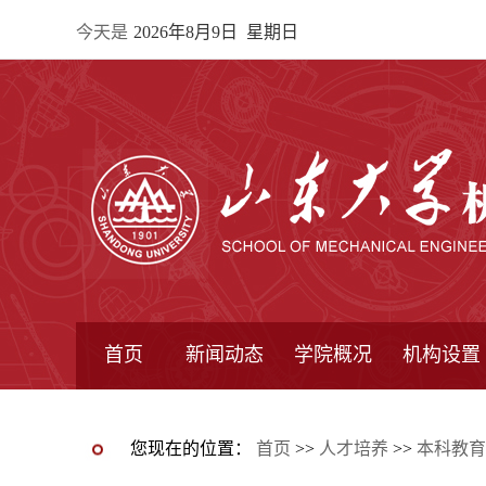
今天是
2026年8月9日 星期日
首页
新闻动态
学院概况
机构设置
通知公告
院所新闻
教学信息
学术动态
学院简报
学院简介
学院领导
办公指南
院长信箱
书记信箱
行政机构
系所设置
研究机构
学术组织
您现在的位置：
首页
>>
人才培养
>>
本科教育