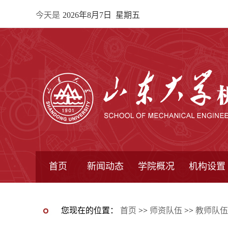
今天是
2026年8月7日 星期五
首页
新闻动态
学院概况
机构设置
通知公告
院所新闻
教学信息
学术动态
学院简报
学院简介
学院领导
办公指南
院长信箱
书记信箱
行政机构
系所设置
研究机构
学术组织
您现在的位置：
首页
>>
师资队伍
>>
教师队伍