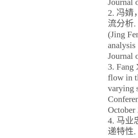
Journal 
2. 冯
流分析. 
(Jing Fe
analysis
Journal 
3. Fang 
flow in 
varying 
Conferen
October 
4. 马
递特性. 