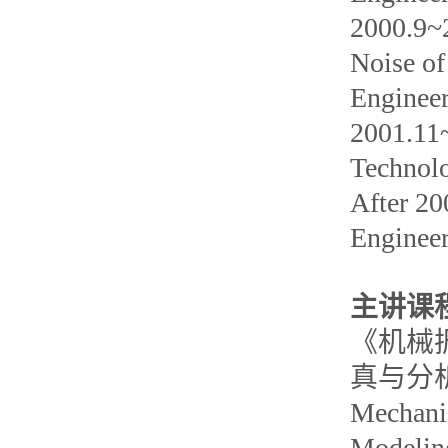
2000.9~2
Noise of
Engineer
2001.11~
Technolo
After 20
Engineer
主讲课
《机械
真与分
Mechanic
Modeling