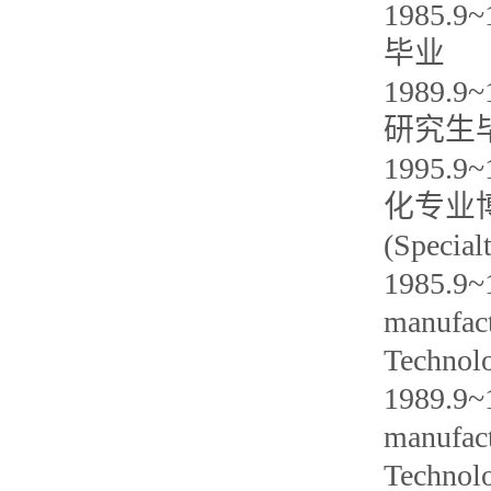
1985
毕业
1989
研究生
1995
化专业
(Special
1985.9~1
manufact
Technolo
1989.9~1
manufact
Technolo