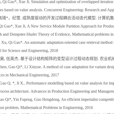
Qi Gao*, Xue Ji. Simulation and optimization of overlapped iteration 
ties based on value analysis. Concurrent Engineering: Research and App
琦*，纪雪. 成熟度驱动的开发过程耦合活动迭代模型. 计算机集成制
i Gao*, Xue Ji. A New Service Module Partition Approach for Produc
 and Dempster-Shafer Theory of Evidence, Mathematical problems in
, Qi Gao*. An automatic adaptation-oriented case retrieval method f
l for Science and Engineering, 2018
 王昊, 伍英杰. 基于设计结构矩阵的变型设计过程动态规划. 农业机械学
, Gao Qi*, Li Xinyue. A method of case adaptation for variant desig
es in Mechanical Engineering, 2017
Gao Q. *, Ji X.. Performance modelling based on value analysis for im
ocess architecture. Advances in Production Engineering and Managem
o Qi*, Yin Fupeng, Guo Hengdong. An efficient imperialist competitiv
on problem. Mathematical Problems in Engineering, 2016