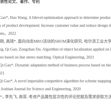
表性论文、著作、专利
ao*, Hao Wang. A bilevel-optimization approach to determine product 
es of product development: Increase customer value and reduce design r
ions，2022
刘刚, 高琦*. 面向动态MRO活动的SBOM演化研究. 哈尔滨工业大学学
, Qi Gao, Zongzhan Du. Algorithm of object localization applied on 
nes based on line stereo matching. Optical Engineering, 2021
 Gao*. Dynamic adaptation method of business process based on hiera
021
 Gao*. A novel imperialist competitive algorithm for scheme mapping 
. Arabian Journal for Science and Engineering, 2020
琦*., 李先飞, 高菲. 考虑产品属性层次性的评论挖掘及需求获取方