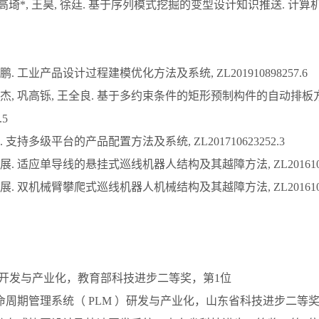
, 高琦*, 王昊, 徐廷. 基于序列模式挖掘的变型设计知识推送. 计算机
鹏. 工业产品设计过程建模优化方法及系统, ZL201910898257.6
锐杰, 巩高铄, 王全良. 基于多约束条件的矩形预制构件的自动排板方法
.5
. 支持多级平台的产品配置方法及系统, ZL201710623252.3
展. 适应单导线的悬挂式巡线机器人结构及其越障方法, ZL20161035
展. 双机械臂攀爬式巡线机器人机械结构及其越障方法, ZL20161032
PDM开发与产业化，教育部科技进步二等奖，第1位
命周期管理系统（ PLM ）研发与产业化，山东省科技进步二等奖