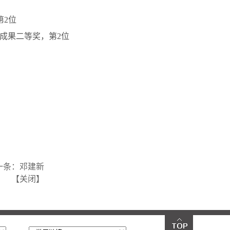
第2位
秀成果二等奖，第2位
一条：
邓建新
【
关闭
】