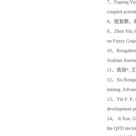
7、Fupeng Yin, 
coupled activi
8、殷复鹏，高
9、Zhen Yin, Q
on Fuzzy Graph
10、Rongzhen Xu
Arabian Journa
11、高琦*,
12、Xu Rongzhen
mining. Advanc
13、Yin F. P., 
development pr
14、 Ji Xue, Ga
the QFD decisi