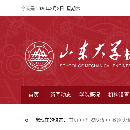
今天是
2026年8月8日 星期六
首页
新闻动态
学院概况
机构设置
通知公告
院所新闻
教学信息
学术动态
学院简报
学院简介
学院领导
办公指南
院长信箱
书记信箱
行政机构
系所设置
研究机构
学术组织
您现在的位置：
首页
>>
师资队伍
>>
教师队