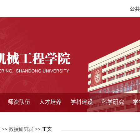
公共
师资队伍
人才培养
学科建设
科学研究
学
系所师资
教师队伍
导师介绍
博士后流动站
研究生学术论
研究生教育
卓越工程师
本科教育
继续教育
实践基地
培养方案
管理规章
实验中心
精品课程
国家重点学科
学科概况
985工程
211工程
大型仪器设备
仪器收费标准
仪器共享办法
固定资产管理
省工程中心
重点实验室
科研领域
科技政策
伍
>>
教授研究员
>> 正文
坛