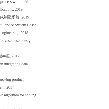
process with multi-
lications, 2019
造系统, 2019
t Service System Based
 engineering, 2018
or case-based design.
报, 2017
n integrating data
proving product
ent, 2017
e algorithm for solving