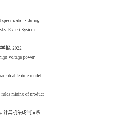
specifications during
isks. Expert Systems
报, 2022
high-voltage power
rchical feature model.
rules mining of product
法. 计算机集成制造系