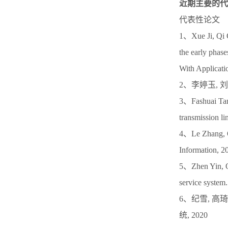
近期主要的代
代表性论文
1、Xue Ji, Qi G
the early phas
With Applicat
2、李婷玉, 
3、Fashuai Tang
transmission li
4、Le Zhang, Qi
Information, 2
5、Zhen Yin, Qi
service system
6、纪雪, 高
统, 2020