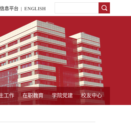
信息平台
|
ENGLISH
生工作
在职教育
学院党建
校友中心
中外合作教育
本专科教育
中心简介
工程博士
同力硕士
培训教育
首页
党员发展管理
样板支部建设
通知公告
工作动态
支部建设
身边榜样