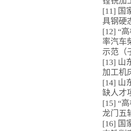
镗铣加
[11
具钢硬
[12]
率汽车
示范（
[13
加工机
[14
缺人才
[15]
龙门五
[16