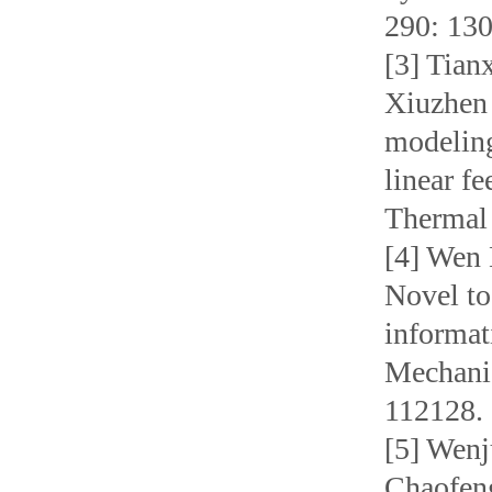
290: 13
[3] Tia
Xiuzhen
modeling
linear f
Thermal 
[4] Wen 
Novel to
informat
Mechanic
112128.
[5] Wenj
Chaofeng