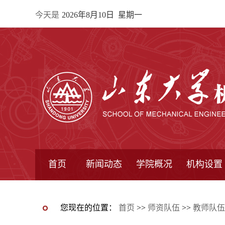
今天是
2026年8月10日 星期一
首页
新闻动态
学院概况
机构设置
通知公告
院所新闻
教学信息
学术动态
学院简报
学院简介
学院领导
办公指南
院长信箱
书记信箱
行政机构
系所设置
研究机构
学术组织
您现在的位置：
首页
>>
师资队伍
>>
教师队伍