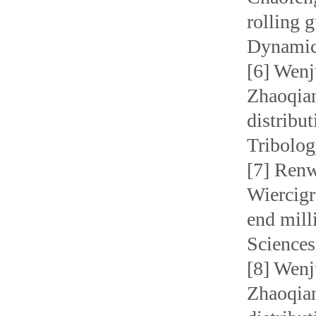
rolling 
Dynamic
[6] Wenj
Zhaoqian
distribut
Tribolog
[7] Renw
Wiercigr
end mill
Sciences
[8] Wenj
Zhaoqian