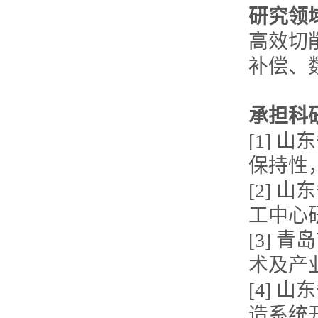
研究领
高效切
补偿、
承担科
[1] 
保持性
[2]
工中心
[3] 
术及产
[4]
造系统