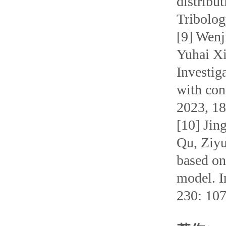
distribut
Tribolog
[9] Wenj
Yuhai X
Investiga
with con
2023, 18
[10] Jin
Qu, Ziyu
based on
model. I
230: 10