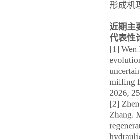
形成机
近期主
代表性
[1] Wen
evolutio
uncertai
milling 
2026, 25
[2] Zhen
Zhang. M
regenera
hydrauli