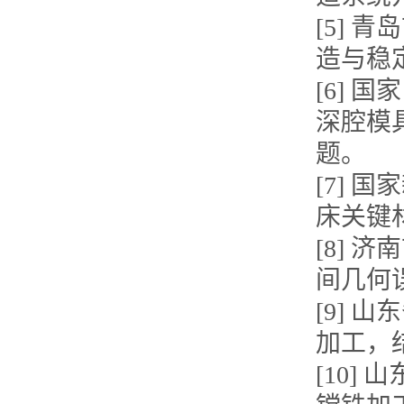
[5]
造与稳
[6]
深腔模
题。
[7]
床关键
[8]
间几何
[9] 
加工，
[10