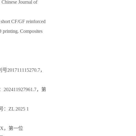
Chinese Journal of
short CF/GF reinforced
 printing. Composites
11115270.7，
11927961.7，第
 2025 1
.X，第一位