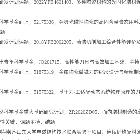
研发计划课题，2022YFB4601403，多种陶瓷材料的光固化增
然科学基金面上，52175336，强吸光磁性陶瓷的高固含量膏态用
题
研发计划课题，2018YFB2002205，清洁切削加工综合性能评
杰出青年科学基金，JQ201715，高性能刀具与高效加工基础，主
然科学基金面上，51875319，金属陶瓷微铣刀的缩尺设计与精密
然科学基金面上，51575322，基于刀-工适配动态系统物理原理
自然科学基金重大基础研究计划，ZR2020ZD05，面向增材制造
性关键，课题主持，结题
业特种所-山东大学电磁结构技术联合实验室项目：连续纤维复材