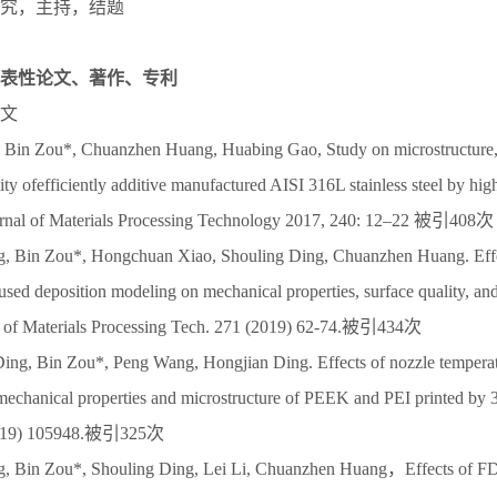
究，主持，结题
表性论文、著作、专利
文
Bin Zou*, Chuanzhen Huang, Huabing Gao, Study on microstructure, 
ty ofefficiently additive manufactured AISI 316L stainless steel by hig
ournal of Materials Processing Technology 2017, 240: 12–22 被引408次
 Bin Zou*, Hongchuan Xiao, Shouling Ding, Chuanzhen Huang. Effec
used deposition modeling on mechanical properties, surface quality, and
 of Materials Processing Tech. 271 (2019) 62-74.被引434次
ng, Bin Zou*, Peng Wang, Hongjian Ding. Effects of nozzle temperat
 mechanical properties and microstructure of PEEK and PEI printed 
(2019) 105948.被引325次
 Bin Zou*, Shouling Ding, Lei Li, Chuanzhen Huang，Effects of F