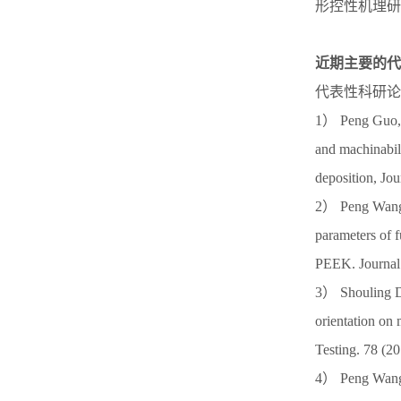
形控性机理研
近期主要的代
代表性科研论
1） Peng Guo, 
and machinabili
deposition, J
2） Peng Wang,
parameters of f
PEEK. Journal
3） Shouling Di
orientation on
Testing. 78 
4） Peng Wang,