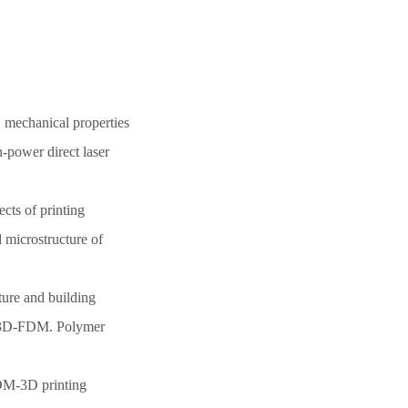
mechanical properties
h-power direct laser
ts of printing
 microstructure of
ure and building
by 3D-FDM. Polymer
DM-3D printing