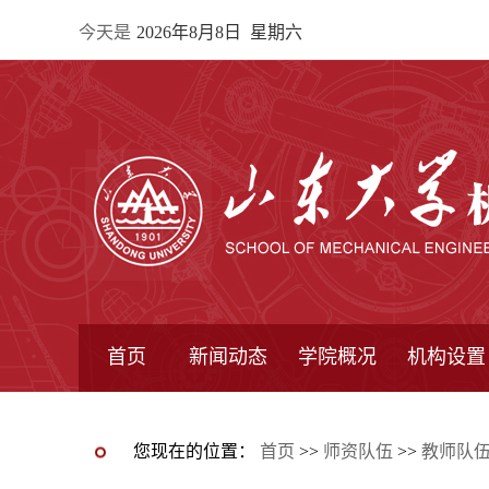
今天是
2026年8月8日 星期六
首页
新闻动态
学院概况
机构设置
通知公告
院所新闻
教学信息
学术动态
学院简报
学院简介
学院领导
办公指南
院长信箱
书记信箱
行政机构
系所设置
研究机构
学术组织
您现在的位置：
首页
>>
师资队伍
>>
教师队