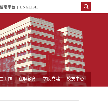
信息平台
|
ENGLISH
生工作
在职教育
学院党建
校友中心
中外合作教育
本专科教育
中心简介
工程博士
同力硕士
培训教育
首页
党员发展管理
样板支部建设
通知公告
工作动态
支部建设
身边榜样