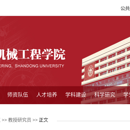
公共
师资队伍
人才培养
学科建设
科学研究
学
系所师资
教师队伍
导师介绍
博士后流动站
研究生学术论
研究生教育
卓越工程师
本科教育
继续教育
实践基地
培养方案
管理规章
实验中心
精品课程
国家重点学科
学科概况
985工程
211工程
大型仪器设备
仪器收费标准
仪器共享办法
固定资产管理
省工程中心
重点实验室
科研领域
科技政策
伍
>>
教授研究员
>> 正文
坛