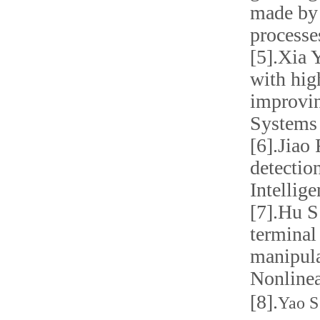
made by 
processe
[5].
Xia Y
with hig
improvin
Systems 
[6].
Jiao 
detectio
Intellig
[7].
Hu S 
terminal
manipula
Nonline
[8].
Yao S