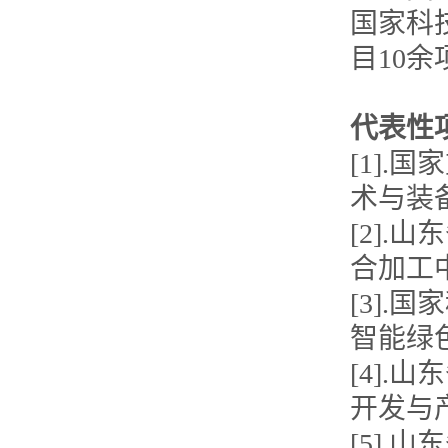
国家科
目10
代表性
[1]
术与装
[2]
合加工
[3]
智能绿
[4]
开发与
[5]