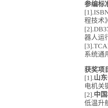
参编标
[1].I
程技术
[2].D
器人运
[3].T
系统通
获奖项
[1].
山东
电机关
[2].
中国
低温升