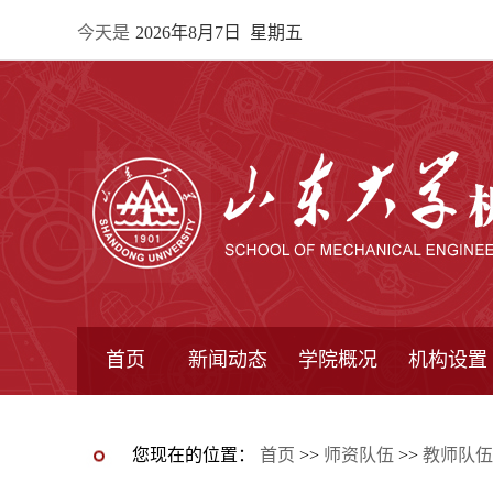
今天是
2026年8月7日 星期五
首页
新闻动态
学院概况
机构设置
通知公告
院所新闻
教学信息
学术动态
学院简报
学院简介
学院领导
办公指南
院长信箱
书记信箱
行政机构
系所设置
研究机构
学术组织
您现在的位置：
首页
>>
师资队伍
>>
教师队伍