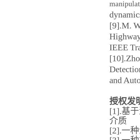
manipulat
dynamic
[9].
M. Wa
Highway
IEEE Tra
[10].
Zho
Detectio
and Auto
授权发
[1]
介质
[2].