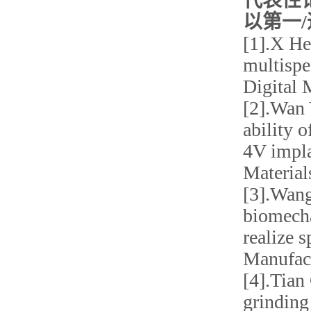
代表性
以第一
[1].
X
He
multispe
Digital 
[2].
Wan Y
ability 
4V impla
Material
[3].
Wang 
biomecha
realize 
Manufac
[4].
Tian 
grinding