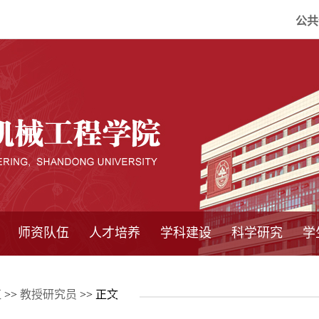
公共
师资队伍
人才培养
学科建设
科学研究
学
系所师资
教师队伍
导师介绍
博士后流动站
研究生学术论
研究生教育
卓越工程师
本科教育
继续教育
实践基地
培养方案
管理规章
实验中心
精品课程
国家重点学科
学科概况
985工程
211工程
大型仪器设备
仪器收费标准
仪器共享办法
固定资产管理
省工程中心
重点实验室
科研领域
科技政策
伍
>>
教授研究员
>> 正文
坛