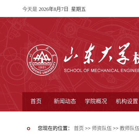
今天是
2026年8月7日 星期五
首页
新闻动态
学院概况
机构设置
通知公告
院所新闻
教学信息
学术动态
学院简报
学院简介
学院领导
办公指南
院长信箱
书记信箱
行政机构
系所设置
研究机构
学术组织
您现在的位置：
首页
>>
师资队伍
>>
教师队