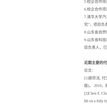
5.校企合作
6.校企合作
7.清华大学
究”，项目负
8.山东省自
9.山东省科
目负责人，已
近期主要的代
论文：
[1]谢宗法,
版)， 2019，
[2]Chen F, Chan
lift on a fully