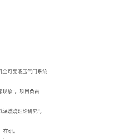
动机全可变液压气门系统
滞现象”，项目负责
的低温燃烧理论研究”，
，在研。