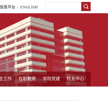
信息平台
|
ENGLISH
生工作
在职教育
学院党建
校友中心
中外合作教育
本专科教育
中心简介
工程博士
同力硕士
培训教育
首页
党员发展管理
样板支部建设
通知公告
工作动态
支部建设
身边榜样