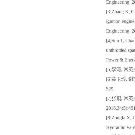
Engineering, 2
[3]Zhang K, Cha
ignition engine
Engineering, 2
[4]Sun T, Chan
unthrottled spa
Power & Energ
[5]李涛, 常英
[6]黄玉珍, 
529.
[7]张炯, 
2016,34(5):40
[8]Zongfa X, J
Hydraulic Valv