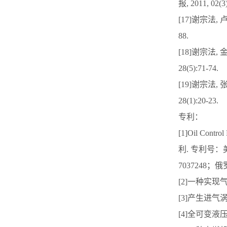
报, 2011, 02(3
[17]谢宗法, 
88.
[18]谢宗法,
28(5):71-74.
[19]谢宗法,
28(1):20-23.
专利：
[1]Oil Contro
利. 专利号：美国
7037248；俄罗
[2]一种实现
[3]产生进气
[4]全可变液