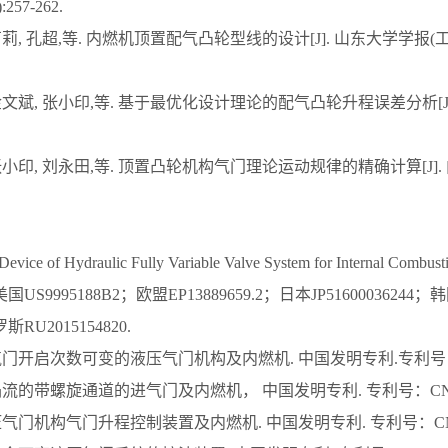
):257-262.
卢莉, 孔超,等. 内燃机顶置配气凸轮型线的设计[J]. 山东大学学报(工学版), 
 金文斌, 张小印,等. 基于最优化设计理论的配气凸轮升程误差分析[J]. 
 张小印, 刘永田,等. 顶置凸轮机构气门理论运动规律的精确计算[J]. 内
l Device of Hydraulic Fully Variable Valve System for Internal C
US9995188B2；欧盟EP13889659.2；日本JP51600036244；韩国
斯RU2015154820.
气门开启次数可变的液压气门机构及内燃机. 中国发明专利.专利号：CN20
涡流的带螺旋通道的进气门及内燃机， 中国发明专利. 专利号：CN20161
压气门机构气门升程控制装置及内燃机. 中国发明专利. 专利号：CN2017