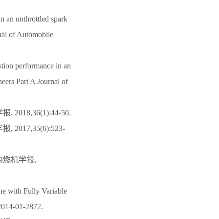
n an unthrottled spark
rnal of Automobile
stion performance in an
neers Part A Journal of
8,36(1):44-50.
17,35(6):523-
内燃机学报,
ne with Fully Variable
 2014-01-2872.