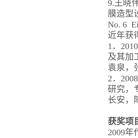
9.王晓
膜造型设
No. 6 
近年获
1．2
及其加工方
袁泉，
2．2
研究，专
长安，
获奖项
200