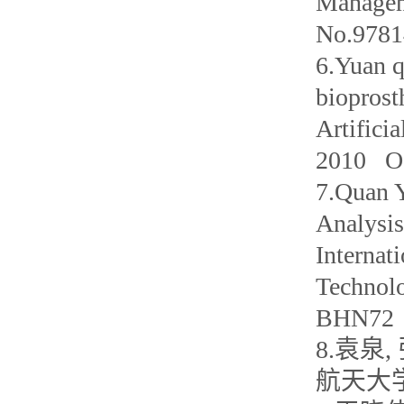
Managem
No.9781
6.Yuan q
bioprost
Artifici
2010 Oc
7.Quan Y
Analysis
Internat
Technol
BHN72
8.袁泉
航天大学学报