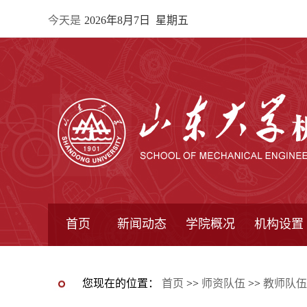
今天是
2026年8月7日 星期五
首页
新闻动态
学院概况
机构设置
通知公告
院所新闻
教学信息
学术动态
学院简报
学院简介
学院领导
办公指南
院长信箱
书记信箱
行政机构
系所设置
研究机构
学术组织
您现在的位置：
首页
>>
师资队伍
>>
教师队伍