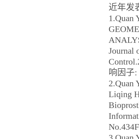
近年发
1.Quan 
GEOMET
ANALYS
Journal 
Control
响因子: 2
2.Quan 
Liqing H
Bioprost
Informa
No.434
3.Quan Y