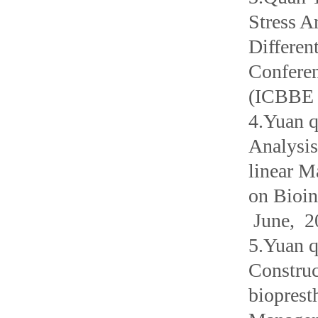
Stress A
Differen
Conferen
(ICBBE 
4.Yuan 
Analysis
linear M
on Bioi
June, 2
5.Yuan 
Construc
bioprest