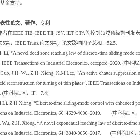
基金支持。
表性论文、著作、专利
在IEEE TIE, IEEE TII, JSV, IET CTA等控制领域顶级期
篇，IEEE Trans.论文5篇；论文影响因子总和：52.5.
. Li, “A novel dead zone reaching law of discrete-time sliding mode co
, IEEE Transactions on Industrial Electronics, accepted, 2020. 
. Guo, J.H. Wu, Z.H. Xiong, K.M Lee, “An active chatter suppression
eld reconstruction for turning of thin plates”, IEEE Transactions on Indu
020. (中科院1区，IF：7.4)
 Li, Z.H Xiong, “Discrete-time sliding-mode control with enhanced p
tions on Industrial Electronics, 66: 4629-4638, 2019. (中科院1区
. Wu, Z.H. Xiong, “A novel exponential reaching law of discrete-time s
tions on Industrial Electronics, 64: 3840-3850, 2017. (中科院1区，