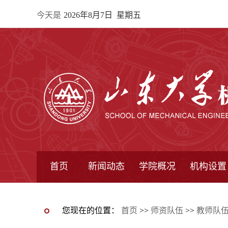
今天是
2026年8月7日 星期五
首页
新闻动态
学院概况
机构设置
通知公告
院所新闻
教学信息
学术动态
学院简报
学院简介
学院领导
办公指南
院长信箱
书记信箱
行政机构
系所设置
研究机构
学术组织
您现在的位置：
首页
>>
师资队伍
>>
教师队