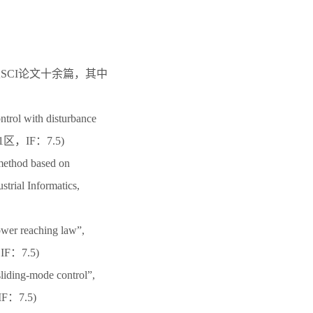
刊发表SCI论文十余篇，其中
ntrol with disturbance
(中科院1区，IF：7.5)
 method based on
strial Informatics,
ower reaching law”,
，IF：7.5)
liding-mode control”,
IF：7.5)