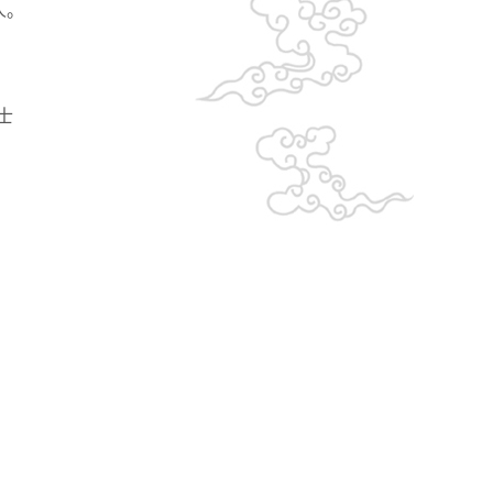
稿人。
士