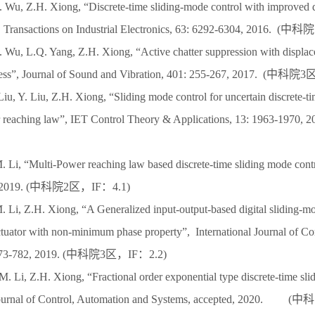
. Wu, Z.H. Xiong, “Discrete-time sliding-mode control with improved 
 Transactions on Industrial Electronics, 63: 6292-6304, 2016. 
. Wu, L.Q. Yang, Z.H. Xiong, “Active chatter suppression with displ
ocess”, Journal of Sound and Vibration, 401: 255-267, 2017. (中科
iu, Y. Liu, Z.H. Xiong, “Sliding mode control for uncertain discrete-t
der reaching law”, IET Control Theory & Applications, 13: 1963-
. Li, “Multi-Power reaching law based discrete-time sliding mode cont
, 2019. (中科院2区，IF：4.1)
. Li, Z.H. Xiong, “A Generalized input-output-based digital sliding-mo
actuator with non-minimum phase property”, International Journal of C
, 17: 773-782, 2019. (中科院3区，IF：2.2)
. Li, Z.H. Xiong, “Fractional order exponential type discrete-time sli
l Journal of Control, Automation and Systems, accepted, 2020.