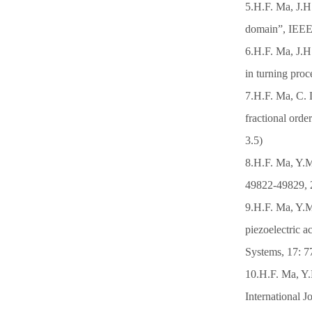
5.H.F. Ma, J.H
domain”, IEEE
6.H.F. Ma, J.H
in turning pr
7.H.F. Ma, C. L
fractional or
3.5)
8.H.F. Ma, Y.M
49822-49829
9.H.F. Ma, Y.M
piezoelectric 
Systems
10.H.F. Ma, Y.M
Internationa