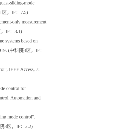
quasi-sliding-mode
(中科院1区，IF：7.5)
acement-only measurement
院3区，IF：3.1)
ime systems based on
1970, 2019. (中科院3区，IF：
rol”, IEEE Access, 7:
de control for
ontrol, Automation and
ding mode control”,
 (中科院3区，IF：2.2)