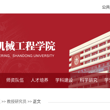
公共
师资队伍
人才培养
学科建设
科学研究
学
系所师资
教师队伍
导师介绍
博士后流动站
研究生学术论
研究生教育
卓越工程师
本科教育
继续教育
实践基地
培养方案
管理规章
实验中心
精品课程
国家重点学科
学科概况
985工程
211工程
大型仪器设备
仪器收费标准
仪器共享办法
固定资产管理
省工程中心
重点实验室
科研领域
科技政策
伍
>>
教授研究员
>> 正文
坛