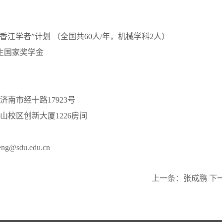
 国家“香江学者”计划 （全国共60人/年，机械学科2人）
研究生国家奖学金
济南市经十路17923号
山校区创新大厦1226房间
eng@sdu.edu.cn
上一条：
张成鹏
下