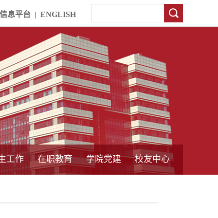
信息平台
|
ENGLISH
生工作
在职教育
学院党建
校友中心
中外合作教育
本专科教育
中心简介
工程博士
同力硕士
培训教育
首页
党员发展管理
样板支部建设
通知公告
工作动态
支部建设
身边榜样