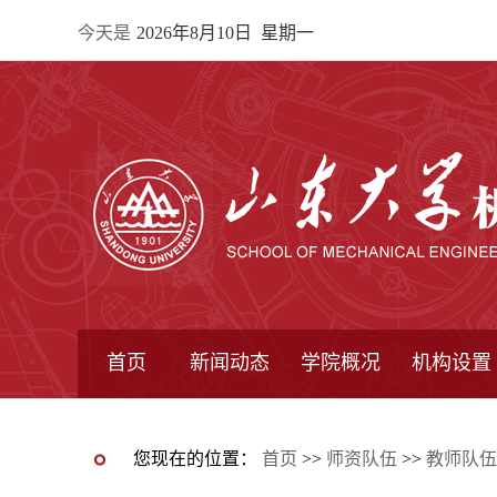
今天是
2026年8月10日 星期一
首页
新闻动态
学院概况
机构设置
通知公告
院所新闻
教学信息
学术动态
学院简报
学院简介
学院领导
办公指南
院长信箱
书记信箱
行政机构
系所设置
研究机构
学术组织
您现在的位置：
首页
>>
师资队伍
>>
教师队伍