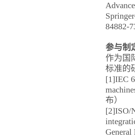
Advance
Springer
84882-
参与制
作为国
标准的
[1]IEC 6
machine
布）
[2]ISO/N
integrat
Gener