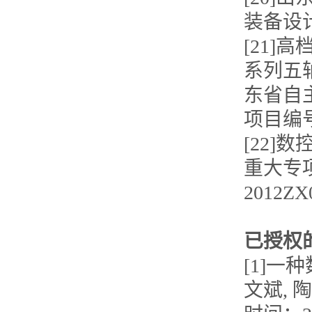
装备设计.
[21]
系列五
东省自主创
项目编号：
[22]
重大专项
2012ZX0
已授权
[1]一
文斌, 陶飞