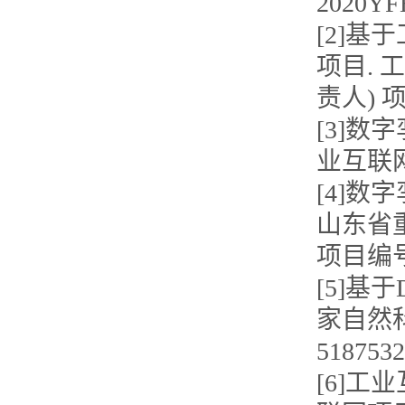
2020YF
[2]
项目. 工
责人) 
[3]
业互联网项
[4]
山东省重大
项目编号：
[5]基
家自然科学
5187532
[6]