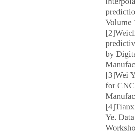
interpol
predicti
Volume
[2]Weich
predicti
by Digit
Manufac
[3]Wei Y
for CNC 
Manufac
[4]Tianx
Ye. Data
Workshop