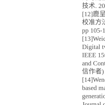
技术. 20
[12]
校准方法研
pp 10
[13]Weic
Digital 
IEEE 15t
and Cont
信作者)
[14]Wend
based ma
generati
Journal 