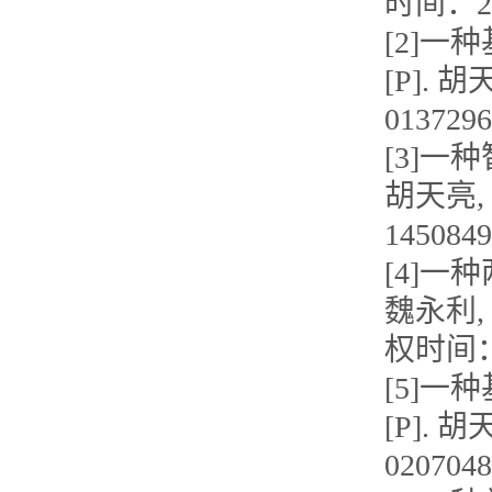
时间：202
[2]
[P]. 
013729
[3]一
胡天亮, 
145084
[4]一
魏永利, 陶
权时间：2
[5]一
[P]. 
020704