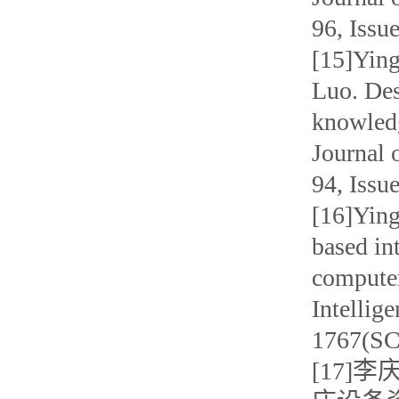
96, Iss
[15]Ying
Luo. De
knowledg
Journal 
94, Iss
[16]Ying
based in
computer
Intellig
1767(S
[17]