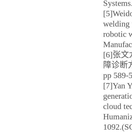
System
[5]Weido
welding 
robotic 
Manufac
[6]张
障诊断方法
pp 589
[7]Yan Y
generati
cloud te
Humaniz
1092.