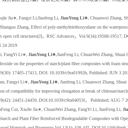
ie Jia∗, Fangyi Li,Jianfeng Li,
JianYong Li∗
, Chuanwei Zhang, Sh
Shanguo Zhang, Effect of poly-methyltriethoxysilane on the waterproof 
th open cell structures[J]，RSC Advances，Vol.9(34):19508-19517, D
N 24 2019
, FangYi Li∗,
JianYong Li∗
,JianFeng Li, ChuanWei Zhang, Shuai C
oxide on the properties of starch/plant fiber composites with foam s
.9(30): 17405-17413, DOI: 10.1039/c9ra01992h, Published: JUN 3 20
un, Fangyi Li∗,
JianYong Li∗
, Jianfeng Li, Chuanwei Zhang, Shua
ion of compatibility for improving elongation at break of chitosan/sta
.9(42): 24451-24459, DOI:10.1039/c9ra04053f， Published: AUG 7 
Feng Cui, XiuJie Jia∗, ChuanWei Zhang, FangYi Li, JianFeng Li,
Ji
Starch and Plant Fiber Reinforced Biodegradable Composites with Open
based Materials and Bioenergy,Vol.13(4): 438-445, DOI:10.1166/jbm