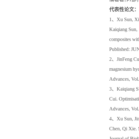
代表性论文：
1、Xu Sun, Xiuj
Kaiqiang Sun, 
composites wi
Published: JU
2、JinFeng Cui
magnesium hydr
Advances, Vol
3、Kaiqiang S
Cui. Optimisat
Advances, Vol
4、Xu Sun, Jin
Chen, Qi Xie. 
Journal of Bio