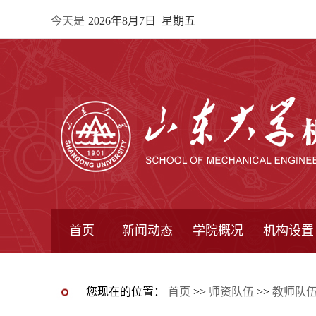
今天是
2026年8月7日 星期五
首页
新闻动态
学院概况
机构设置
通知公告
院所新闻
教学信息
学术动态
学院简报
学院简介
学院领导
办公指南
院长信箱
书记信箱
行政机构
系所设置
研究机构
学术组织
您现在的位置：
首页
>>
师资队伍
>>
教师队