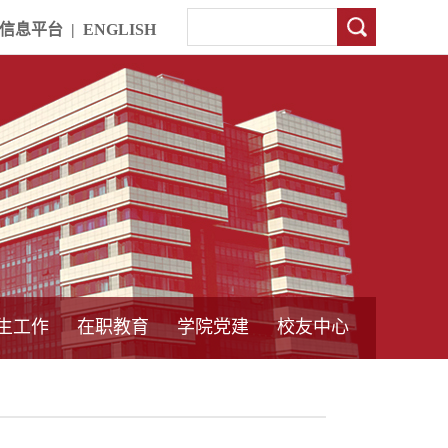
信息平台
|
ENGLISH
生工作
在职教育
学院党建
校友中心
中外合作教育
本专科教育
中心简介
工程博士
同力硕士
培训教育
首页
党员发展管理
样板支部建设
通知公告
工作动态
支部建设
身边榜样