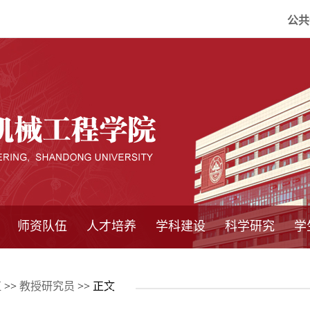
公共
师资队伍
人才培养
学科建设
科学研究
学
系所师资
教师队伍
导师介绍
博士后流动站
研究生学术论
研究生教育
卓越工程师
本科教育
继续教育
实践基地
培养方案
管理规章
实验中心
精品课程
国家重点学科
学科概况
985工程
211工程
大型仪器设备
仪器收费标准
仪器共享办法
固定资产管理
省工程中心
重点实验室
科研领域
科技政策
伍
>>
教授研究员
>> 正文
坛