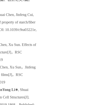
uai Chen, Jinfeng Cui,
property of starch/fiber
OI: 10.1039/c9ra03221e,
hen, Xu Sun. Effects of
tructure[J]，RSC
19
i Chen, Xu Sun，Jinfeng
rch films[J]，RSC
2019
anYong Li∗
, Shuai
 Cell Structures[J].
b.2019.1868，Published: