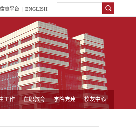
信息平台
|
ENGLISH
生工作
在职教育
学院党建
校友中心
中外合作教育
本专科教育
中心简介
工程博士
同力硕士
培训教育
首页
党员发展管理
样板支部建设
通知公告
工作动态
支部建设
身边榜样