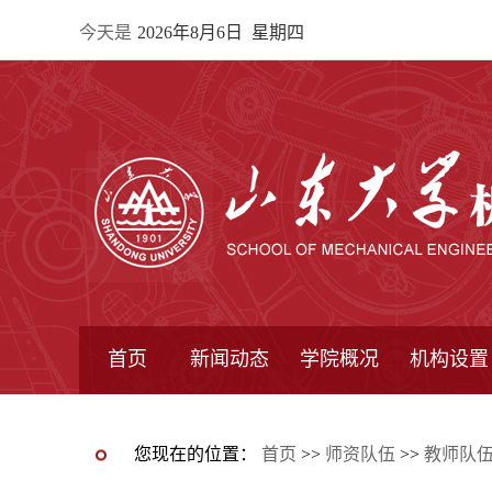
今天是
2026年8月6日 星期四
首页
新闻动态
学院概况
机构设置
通知公告
院所新闻
教学信息
学术动态
学院简报
学院简介
学院领导
办公指南
院长信箱
书记信箱
行政机构
系所设置
研究机构
学术组织
您现在的位置：
首页
>>
师资队伍
>>
教师队