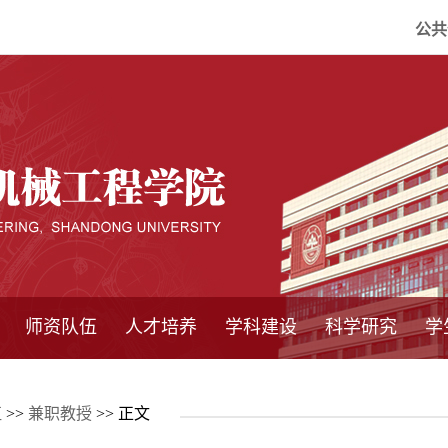
公共
师资队伍
人才培养
学科建设
科学研究
学
系所师资
教师队伍
导师介绍
博士后流动站
研究生学术论
研究生教育
卓越工程师
本科教育
继续教育
实践基地
培养方案
管理规章
实验中心
精品课程
国家重点学科
学科概况
985工程
211工程
大型仪器设备
仪器收费标准
仪器共享办法
固定资产管理
省工程中心
重点实验室
科研领域
科技政策
伍
>>
兼职教授
>> 正文
坛