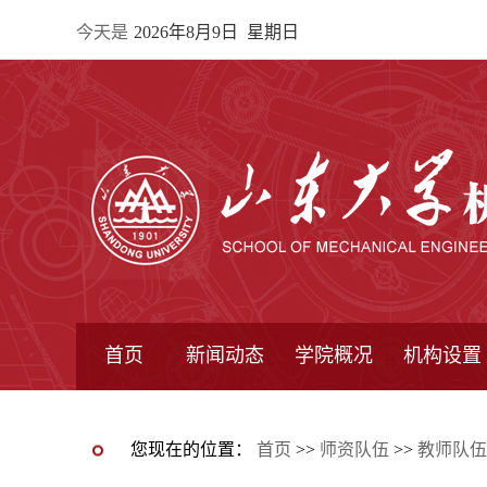
今天是
2026年8月9日 星期日
首页
新闻动态
学院概况
机构设置
通知公告
院所新闻
教学信息
学术动态
学院简报
学院简介
学院领导
办公指南
院长信箱
书记信箱
行政机构
系所设置
研究机构
学术组织
您现在的位置：
首页
>>
师资队伍
>>
教师队伍