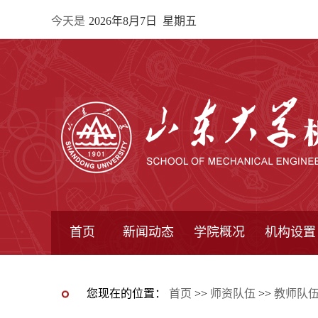
今天是
2026年8月7日 星期五
首页
新闻动态
学院概况
机构设置
通知公告
院所新闻
教学信息
学术动态
学院简报
学院简介
学院领导
办公指南
院长信箱
书记信箱
行政机构
系所设置
研究机构
学术组织
您现在的位置：
首页
>>
师资队伍
>>
教师队