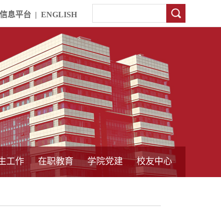
信息平台
|
ENGLISH
生工作
在职教育
学院党建
校友中心
中外合作教育
本专科教育
中心简介
工程博士
同力硕士
培训教育
首页
党员发展管理
样板支部建设
通知公告
工作动态
支部建设
身边榜样