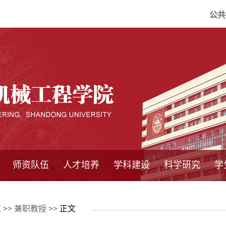
公共
师资队伍
人才培养
学科建设
科学研究
学
系所师资
教师队伍
导师介绍
博士后流动站
研究生学术论
研究生教育
卓越工程师
本科教育
继续教育
实践基地
培养方案
管理规章
实验中心
精品课程
国家重点学科
学科概况
985工程
211工程
大型仪器设备
仪器收费标准
仪器共享办法
固定资产管理
省工程中心
重点实验室
科研领域
科技政策
伍
>>
兼职教授
>> 正文
坛