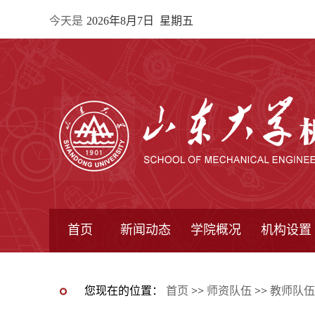
今天是
2026年8月7日 星期五
首页
新闻动态
学院概况
机构设置
通知公告
院所新闻
教学信息
学术动态
学院简报
学院简介
学院领导
办公指南
院长信箱
书记信箱
行政机构
系所设置
研究机构
学术组织
您现在的位置：
首页
>>
师资队伍
>>
教师队伍