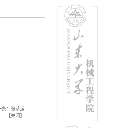
一条：
张恭运
【
关闭
】