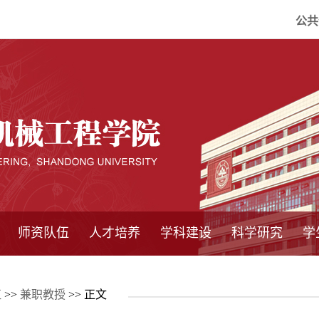
公共
师资队伍
人才培养
学科建设
科学研究
学
系所师资
教师队伍
导师介绍
博士后流动站
研究生学术论
研究生教育
卓越工程师
本科教育
继续教育
实践基地
培养方案
管理规章
实验中心
精品课程
国家重点学科
学科概况
985工程
211工程
大型仪器设备
仪器收费标准
仪器共享办法
固定资产管理
省工程中心
重点实验室
科研领域
科技政策
伍
>>
兼职教授
>> 正文
坛