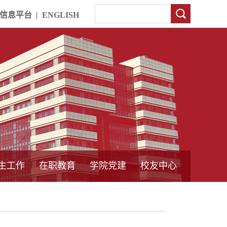
信息平台
|
ENGLISH
生工作
在职教育
学院党建
校友中心
中外合作教育
本专科教育
中心简介
工程博士
同力硕士
培训教育
首页
党员发展管理
样板支部建设
通知公告
工作动态
支部建设
身边榜样