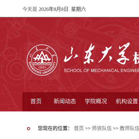
今天是
2026年8月8日 星期六
首页
新闻动态
学院概况
机构设置
通知公告
院所新闻
教学信息
学术动态
学院简报
学院简介
学院领导
办公指南
院长信箱
书记信箱
行政机构
系所设置
研究机构
学术组织
您现在的位置：
首页
>>
师资队伍
>>
教师队