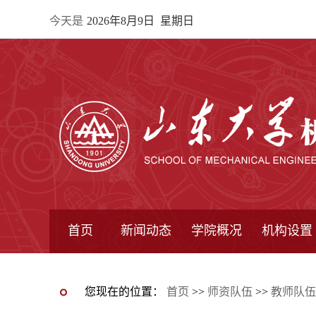
今天是
2026年8月9日 星期日
首页
新闻动态
学院概况
机构设置
通知公告
院所新闻
教学信息
学术动态
学院简报
学院简介
学院领导
办公指南
院长信箱
书记信箱
行政机构
系所设置
研究机构
学术组织
您现在的位置：
首页
>>
师资队伍
>>
教师队伍