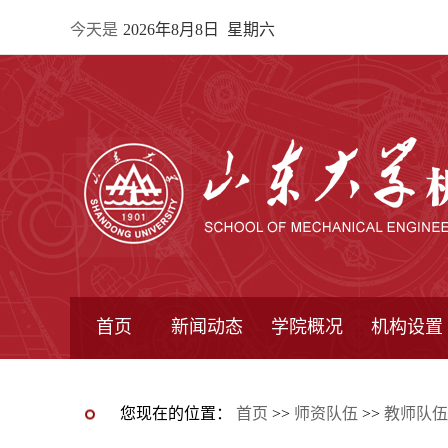
今天是
2026年8月8日 星期六
首页
新闻动态
学院概况
机构设置
通知公告
院所新闻
教学信息
学术动态
学院简报
学院简介
学院领导
办公指南
院长信箱
书记信箱
行政机构
系所设置
研究机构
学术组织
您现在的位置：
首页
>>
师资队伍
>>
教师队伍