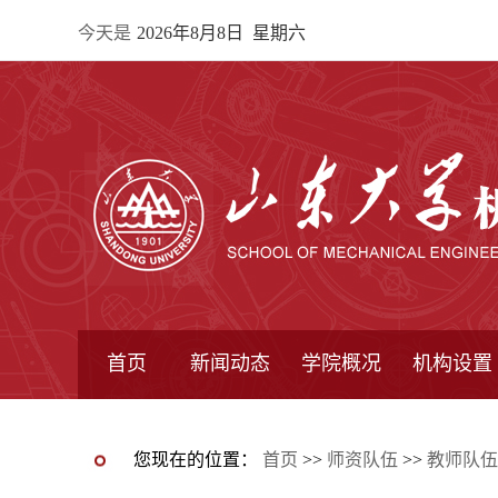
今天是
2026年8月8日 星期六
首页
新闻动态
学院概况
机构设置
通知公告
院所新闻
教学信息
学术动态
学院简报
学院简介
学院领导
办公指南
院长信箱
书记信箱
行政机构
系所设置
研究机构
学术组织
您现在的位置：
首页
>>
师资队伍
>>
教师队伍