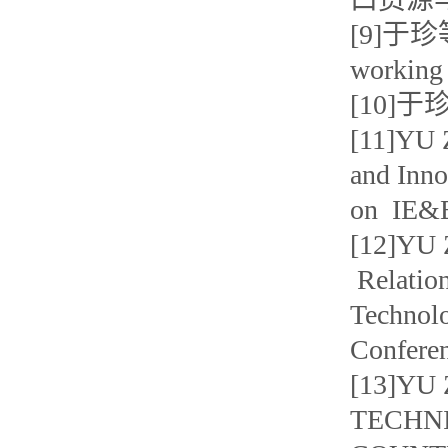
[9]于
working
[10]于
[11]YU Z
and Inno
on I
[12]YU Z
Relation
Technolo
Confere
[13]YU
TECHN