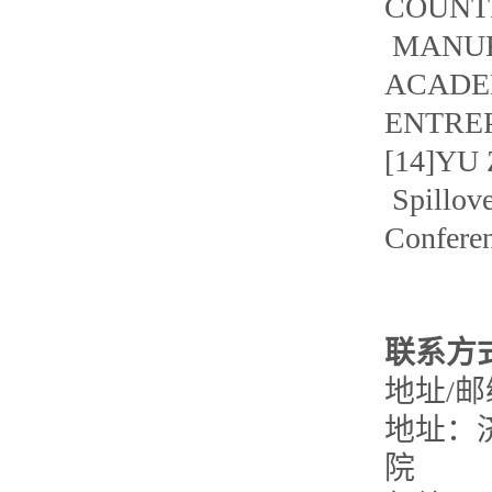
COUNT
MANUF
ACADE
ENTREP
[14]YU 
Spillove
Confere
联系方
地址/邮
地址：
院