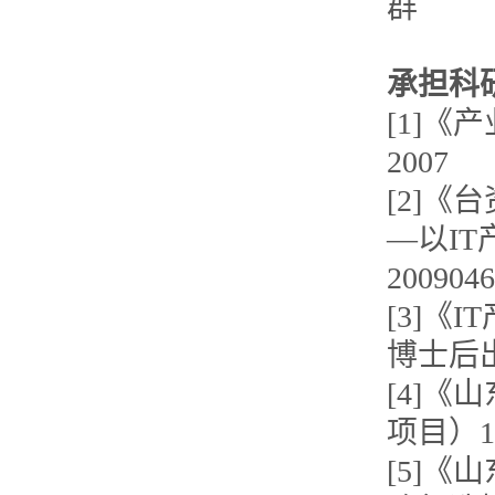
群
承担科
[1]
2007
[2]
—以I
20090
[3]《
博士后出
[4]
项目）11
[5]