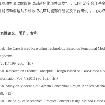
.9““螺母驱动型滚动螺旋传动副系列化部件研发”，，山大-济宁合作
0.9“高性能滚动型运动系统数控机床功能部件研发及平台建设”，山大
表性论文、著作、专利
 et al. The Case-Based Reasoning Technology Based on Functional Mod
 Systems
1 (2011) 199–206.（EI）
 et al. Research on Product Conceptual Design Based on Case-Based Rea
nformation Vo3.4, (2011) 96-102.（EI）
 et al. Study on Modeling of Growth Conceptual Design. Applied Mechan
1888.（EI）
 et al. The Study of Mechanical Product Concept Design Method Based 