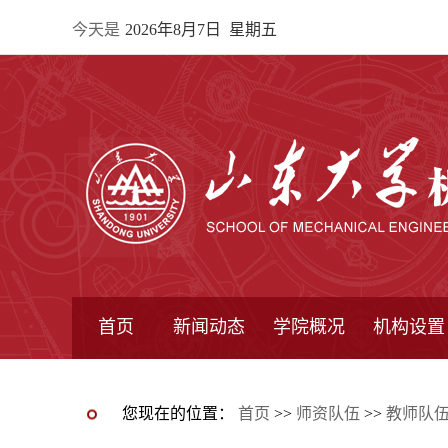
今天是
2026年8月7日 星期五
首页
新闻动态
学院概况
机构设置
通知公告
院所新闻
教学信息
学术动态
学院简报
学院简介
学院领导
办公指南
院长信箱
书记信箱
行政机构
系所设置
研究机构
学术组织
您现在的位置：
首页
>>
师资队伍
>>
教师队