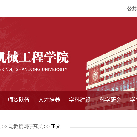
公共
师资队伍
人才培养
学科建设
科学研究
学
系所师资
教师队伍
导师介绍
博士后流动站
研究生学术论
研究生教育
卓越工程师
本科教育
继续教育
实践基地
培养方案
管理规章
实验中心
精品课程
国家重点学科
学科概况
985工程
211工程
大型仪器设备
仪器收费标准
仪器共享办法
固定资产管理
省工程中心
重点实验室
科研领域
科技政策
伍
>>
副教授副研究员
>> 正文
坛