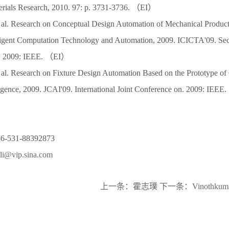
rials Research, 2010. 97: p. 3731-3736. （EI）
et al. Research on Conceptual Design Automation of Mechanical Produc
ligent Computation Technology and Automation, 2009. ICICTA'09. Sec
n. 2009: IEEE. （EI）
et al. Research on Fixture Design Automation Based on the Prototype o
elligence, 2009. JCAI'09. International Joint Conference on. 2009: IE
531-88392873
li@vip.sina.com
上一条：
霍志璞
下一条：
Vinothkuma