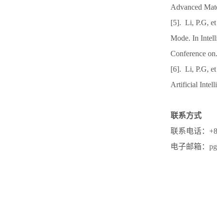
Advanced Mate
[5]. Li, P.G, 
Mode. In Intel
Conference o
[6]. Li, P.G, 
Artificial Int
联系方式
联系电话：+86-
电子邮箱：
pg