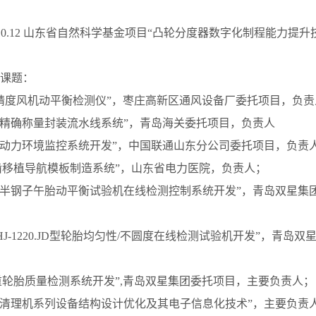
.12-2010.12 山东省自然科学基金项目“凸轮分度器数字化制程能力
课题：
12“高精度风机动平衡检测仪”，枣庄高新区通风设备厂委托项目，负
3“药剂精确称量封装流水线系统”，青岛海关委托项目，负责人
.4“机房动力环境监控系统开发”，中国联通山东分公司委托项目，负责
.4“义齿移植导航模板制造系统”，山东省电力医院，负责人；
.5“轿车半钢子午胎动平衡试验机在线检测控制系统开发”，青岛双星
7“ YLHJ-1220.JD型轮胎均匀性/不圆度在线检测试验机开发”，青
.5“载重轮胎质量检测系统开发”,青岛双星集团委托项目，主要负责人
.9“籽棉清理机系列设备结构设计优化及其电子信息化技术”，主要负责