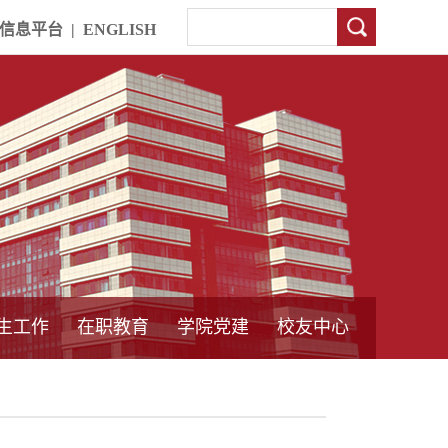
信息平台
|
ENGLISH
生工作
在职教育
学院党建
校友中心
中外合作教育
本专科教育
中心简介
工程博士
同力硕士
培训教育
首页
党员发展管理
样板支部建设
通知公告
工作动态
支部建设
身边榜样