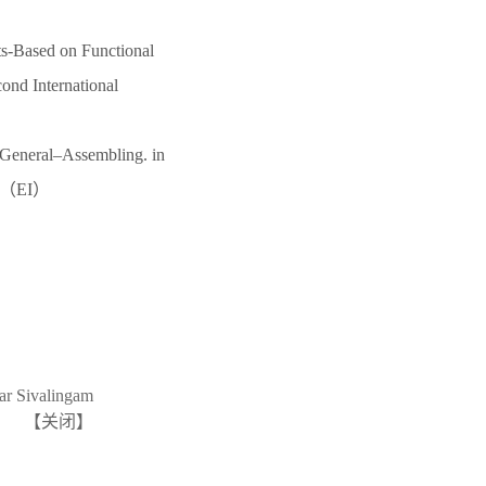
ts-Based on Functional
ond International
f General–Assembling. in
EE. （EI）
r Sivalingam
【
关闭
】