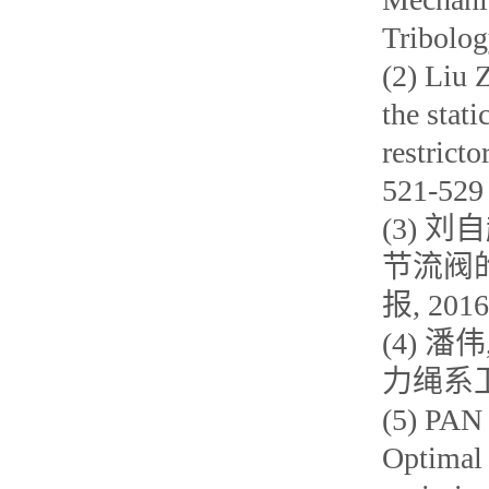
Tribolog
(2) Liu 
the stat
restricto
521-529
(3) 
节流阀
报, 2016,
(4) 
力绳系卫星
(5) PAN
Optimal 