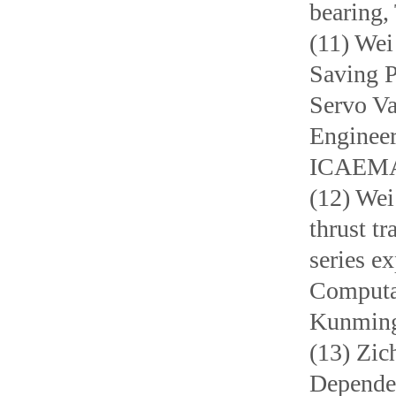
bearing,
(11) Wei
Saving P
Servo Va
Engineer
ICAEMAS
(12) Wei
thrust t
series e
Computa
Kunming,
(13) Zi
Dependen