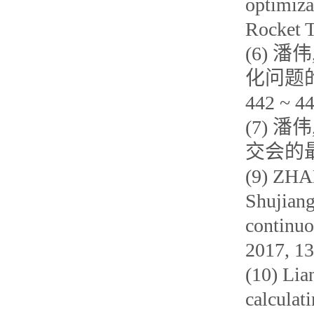
optimiza
Rocket T
(6) 
化问题的
442 ~ 4
(7) 
交会的最优
(9) ZHA
Shujiang
continuo
2017, 13
(10) Lia
calculat