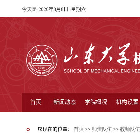
今天是
2026年8月8日 星期六
首页
新闻动态
学院概况
机构设置
通知公告
院所新闻
教学信息
学术动态
学院简报
学院简介
学院领导
办公指南
院长信箱
书记信箱
行政机构
系所设置
研究机构
学术组织
您现在的位置：
首页
>>
师资队伍
>>
教师队伍