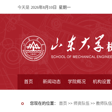
今天是
2026年8月10日 星期一
首页
新闻动态
学院概况
机构设置
通知公告
院所新闻
教学信息
学术动态
学院简报
学院简介
学院领导
办公指南
院长信箱
书记信箱
行政机构
系所设置
研究机构
学术组织
您现在的位置：
首页
>>
师资队伍
>>
教师队伍