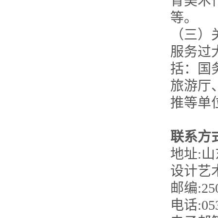
育美术
等。
（三）
服务过
括：国
旅游厅
推等单
联系方
地址:
设计艺
邮编:25
电话:053