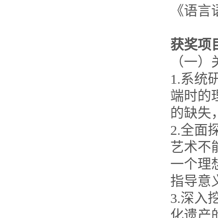
《语言
获奖项
（一）
1.系
端时的
的缺失
2.全
艺术不
一个理
指导意
3.深
化遗产