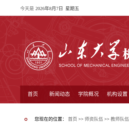
今天是
2026年8月7日 星期五
首页
新闻动态
学院概况
机构设置
通知公告
院所新闻
教学信息
学术动态
学院简报
学院简介
学院领导
办公指南
院长信箱
书记信箱
行政机构
系所设置
研究机构
学术组织
您现在的位置：
首页
>>
师资队伍
>>
教师队伍